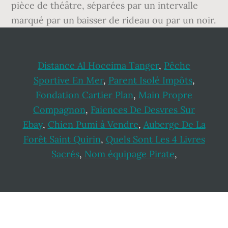
Distance Al Hoceima Tanger
,
Pêche
Sportive En Mer
,
Parent Isolé Impôts
,
Fondation Cartier Plan
,
Main Propre
Compagnon
,
Faiences De Desvres Sur
Ebay
,
Chien Pumi à Vendre
,
Auberge De La
Forêt Saint Quirin
,
Quels Sont Les 4 Livres
Sacrés
,
Nom équipage Pirate
,
Footer