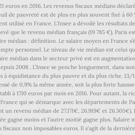
021 euros en 2016. Les revenus fiscaux médians décla
il de pauvreté est de plus en plus souvent fixé à 60
nt utilisé en France. L'Insee a dévoilé les résultats 
evé que le revenu médian français (19 785 €). Paris es
ire médian : définition. Le salaire moyen en France s’
ompte personnel. Le niveau de vie médian est celui qu
aire médian dans le secteur privé est en augmentatio
 depuis 2008 . L’Insee se penche longuement, dans son 
és à équidistance du plus pauvre et du plus riche. 13
ressé de 0,9% la même année, soit la plus forte hauss
établi à 1710 euros par mois en 2016. Pour autant, la 
de-France qui se démarque avec les départements de Pa
t un revenu médian de 27.171€, 26.919€ et 26.305€). Le
rée gagne moins et l'autre moitié gagne plus. Salaire
iscaux non imposables euros. Il s'agit de la dernière