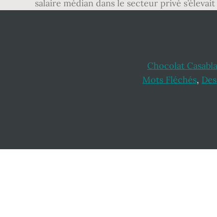
salaire médian dans le secteur privé s’élevait 
Chocolat Casabla
Mots Fléchés
,
Des
Footer