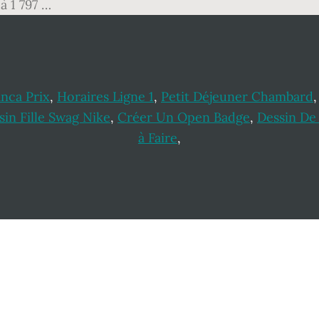
à 1 797 …
nca Prix
,
Horaires Ligne 1
,
Petit Déjeuner Chambard
sin Fille Swag Nike
,
Créer Un Open Badge
,
Dessin De 
à Faire
,