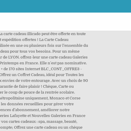
te cadeau illicado peut être offerte en toute
t expédition offertes ! La Carte Cadeau
ilisée en une ou plusieurs fois sur l’ensemble du
 cadeau pour tous vos besoins. Pour un même
r de LYON. offrez-leur une carte cadeau Galeries
 Printemps en France. Elle n'est pas nominative.
ues + de 170 sites Internet BLC_CONT_OFFRE3 -
rez un Coffret Cadeau, idéal pour Toutes les
x envies de votre entourage. Avec un choix de 90
rantie de faire plaisir ! Chèque, Carte ou
 le coup de pouce de la rentrée scolaire.
e métropolitaine uniquement, Monaco et Corse
 les données recueillies pour gérer votre
érences d’abonnement, améliorer notre
leries Lafayette et Nouvelles Galeries en France
vos cartes cadeaux : spa, massage, beauté,
n compte; Offrez une carte cadeau ou un chèque