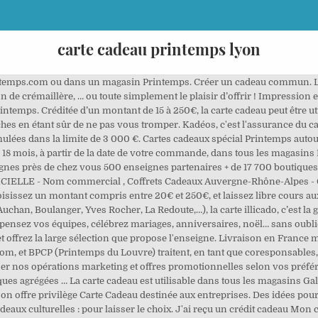
carte cadeau printemps lyon
emps.com ou dans un magasin Printemps. Créer un cadeau commun. La car
 de crémaillère, … ou toute simplement le plaisir d’offrir ! Impression e
ntemps. Créditée d’un montant de 15 à 250€, la carte cadeau peut être ut
ches en étant sûr de ne pas vous tromper. Kadéos, c'est l'assurance du
mulées dans la limite de 3 000 €. Cartes cadeaux spécial Printemps autou
e 18 mois, à partir de la date de votre commande, dans tous les magasins
seignes près de chez vous 500 enseignes partenaires + de 17 700 boutiq
ELLE - Nom commercial , Coffrets Cadeaux Auvergne-Rhône-Alpes - Off
issez un montant compris entre 20€ et 250€, et laissez libre cours au
han, Boulanger, Yves Rocher, La Redoute,…), la carte illicado, c’est la ga
pensez vos équipes, célébrez mariages, anniversaires, noël… sans oublier
 et offrez la large sélection que propose l'enseigne. Livraison en Franc
om, et BPCP (Printemps du Louvre) traitent, en tant que coresponsables,
sser nos opérations marketing et offres promotionnelles selon vos préf
iques agrégées … La carte cadeau est utilisable dans tous les magasins Ga
n offre privilège Carte Cadeau destinée aux entreprises. Des idées pour 
adeaux culturelles : pour laisser le choix. J'ai reçu un crédit cadeau Mo