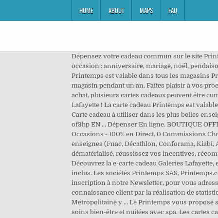
HOME
ABOUT
MAPS
FAQ
Dépensez votre cadeau commun sur le site Print
occasion : anniversaire, mariage, noël, pendaison
Printemps est valable dans tous les magasins Pri
magasin pendant un an. Faites plaisir à vos pro
achat, plusieurs cartes cadeaux peuvent être cu
Lafayette ! La carte cadeau Printemps est valabl
Carte cadeau à utiliser dans les plus belles en
of3hp EN … Dépenser En ligne. BOUTIQUE OFFICI
Occasions - 100% en Direct, 0 Commissions Chois
enseignes (Fnac, Décathlon, Conforama, Kiabi, Auc
dématérialisé, réussissez vos incentives, récom
Découvrez la e-carte cadeau Galeries Lafayette,
inclus. Les sociétés Printemps SAS, Printemps.c
inscription à notre Newsletter, pour vous adre
connaissance client par la réalisation de statist
Métropolitaine y … Le Printemps vous propose so
soins bien-être et nuitées avec spa. Les cartes c