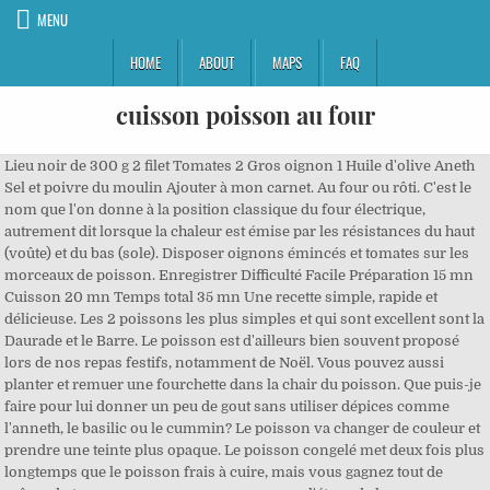
MENU
HOME
ABOUT
MAPS
FAQ
cuisson poisson au four
Lieu noir de 300 g 2 filet Tomates 2 Gros oignon 1 Huile d'olive Aneth Sel et poivre du moulin Ajouter à mon carnet. Au four ou rôti. C'est le nom que l'on donne à la position classique du four électrique, autrement dit lorsque la chaleur est émise par les résistances du haut (voûte) et du bas (sole). Disposer oignons émincés et tomates sur les morceaux de poisson. Enregistrer Difficulté Facile Préparation 15 mn Cuisson 20 mn Temps total 35 mn Une recette simple, rapide et délicieuse. Les 2 poissons les plus simples et qui sont excellent sont la Daurade et le Barre. Le poisson est d'ailleurs bien souvent proposé lors de nos repas festifs, notamment de Noël. Vous pouvez aussi planter et remuer une fourchette dans la chair du poisson. Que puis-je faire pour lui donner un peu de gout sans utiliser dépices comme l'anneth, le basilic ou le cummin? Le poisson va changer de couleur et prendre une teinte plus opaque. Le poisson congelé met deux fois plus longtemps que le poisson frais à cuire, mais vous gagnez tout de même du temps, car vous ne passez pas par l'étape de la décongélation. A préparer avec du saumon ou tout autre poisson de votre choix.. La recette par Recettes Faciles & Rapides. Ricardo Cuisine explique comment apprêter les poissons. Ingrédients. Vous placez vos morceaux de poisson dans une poêle ou un plat et vous laissez le four faire son travail. Imprimer. Il ne s’agit pas de filet de poissons, mais de poissons entiers. Découper le citron, l'oignon et les tomates en fines tranches. Une recette que l'on peut faire avec tout type de poisson à chair blanche. Le temps de cuisson sera ensuite très rapide si vous le faites revenir dans de la matière grasse avant de le mettre dans un four préchauffé à 220 degrés. - Oignons rouges. En matière de cuisine, la réussite d'un plat tient pour beaucoup dans sa cuisson.Suivant que vous cuisinez une viande, un poisson ou encore une tarte, le mode de cuisson au four à privilégier n'est pas le même. Nous utilisons des cookies pour vous garantir la meilleure expérience sur notre site web. 5 / 5. sur 29 avis 40 min. Epongez votre poisson avec de l’essuie-tout, et incisez la … Plat principal; Gratin de poisson exotique aux trois purées. Versez quelques goutte d'huile d'olive sur lesquels vous déposerez les filets de poisson, puis dessus les légumes, quelques rondelles d'oignons, l'aneth, sel, … Préchauffez votre four (T 240/ 8). Avant de commencer, pour les poissons surgelés. Placez-les dans un plat creux et arrosez-les du jus du citron. 2 Trouvez des idées adaptées au type de poisson que vous cuisinez. Si vous continuez à utiliser ce site, nous supposerons que vous en êtes satisfait. Préchauffez le four th.7 (210°C). le poisson ; les produits de panification ; les pâtisseries. Préchauffez le four à 220 °C. Arroser durant la cuisson. - Poivre. Nous vous proposons de belles idées recettes pour cuisiner les filets de poisson blanc! Car contrairement à un filet de poisson qui passe rapidement de cuit à brûlé, votre poisson sera protégé par la peau et la tête. Vous pouvez aussi choisir de piquer des herbes fraîches dans la chair du poisson, varier les épices si d’autres vous inspirent ou encore choisir du beurre pour avoir un goût différent. Pour que celui-ci reste tendre, il ne faut jamais préchauffer le four. Voici quelques recettes de poissons au four: La dorade grise au four et à la menthe. Si vous faites cuire le poisson au four, cela vous permet de contrôler la température de cuisson et d'éviter de trop devoir le manipuler, la chair se tient donc mieux et il ne risque pas de trop cuire. 3 techniques pour cuire le poisson au four 6/7), puis, si nécessaire par rincer et essuyer le poisson. Avec une cuisson classique au cout bouillon, et quelques minutes de cuisson en trop, le poisson devient rapidement trop cuit et dur. Chaque jour, 102. L’astuce gain de temps . Poisson au four c'est sur Ptitche 4. Procéder à la cuisson du poisson au four. Sortez la plaque du four et couvrez-la avec du papier sulfurisé. Chaque poisson a une saveur et une texture qui lui sont propres donc la plupart des recettes sont pour un type de poisson particulier. ingrédients Vous avez entré une adresse email incorrecte! Un poisson entier à peau épaisse (type bar ou loup de mer, dorade, saumon…) Du gros sel. La cuisson du poisson entier au four nécessite un réglage avec une Humidité Élevée ou Humidité Moyenne. Attention cependant à utiliser un dos de poisson épais plutôt que des filets. Four (encastrable) : les différents modes de cuisson - Four Dual Cook Flex Samsung. Les meilleures recettes de Poisson au four notÃ©es et commentÃ©es par les internautes. Votre poisson est prêt à être enfourné. Côté poissons entiers comme les daurades, le bar, le maigre, le maquereau… préférez une cuisson au four comme pour ce maquereau en papillote;).Sinon une cuisson sur le grill du barbecue leur donnera du caractère ! Le poisson a une chair délicate et moelleuse qui a bien meilleur goût quand elle est préparée avec un peu de soin. Réglez le four à th.8 (220°C) et laissez chauffer. Merci, Courses, conservation et idées recettes : 1 mois pour apprendre à cuisiner sans gaspiller, Cuisine Actuelle vous livre toutes ses recettes de cuisine, Poisson au four à la tomate et aux oignons, Filets de poisson au four aux petits légumes, Soupe de poisson à la menthe servie dans un melon rôti au four, Boisson lactée d'avocat à l'orange et aux pralins, Complétez les ingrédients avant d’aller faire vos courses. Mode de cuisson inévitablement associé au poisson, les papillotes se montrent absolument parfaites pour cuisiner aussi la viande, les poissons, les légumes ou les desserts. 121. Placer les morceaux de poisson à plat, dans un plat allant au four. Servez aussitôt. 7). L’ANSES recommande d’ailleurs d’en manger au moins deux fois par semaine. Voici 3 techniques de cuisson au four pour réussir vos prochaines recettes de poisson. Mais, revenons au poisson, il y a un mode de cuisson qui est très simple, qui ne demande pratiquement pas de surveillance et que l’on peut épicer selon ses goûts. Si vous faites cuire le poisson au four, cela vous permet de contrôler la température de cuisson … Pour cela, coupez au niveau de ventre et enlevez les viscères du poisson. Avec une cuisson classique au cout bouillon, et quelques minutes de cuisson en trop, le poisson devient rapidement trop cuit et dur. La cuisson au four est un mode de cuisson des aliments désormais traditionnel : pratique, savoureuse et rapide, elle est de plus en plus prisée, aussi bien pour la cuisson des … La cuisine, c’est d’abord une question de goût ! https://www.750g.com › comment-cuire-un-poisson-au-four-a15045.htm Laver la courgette et la couper en petits cubes. La cuisson du poisson selon Franck Les poissons plats. Je sauvegarde mes recettes et je les consulte dans mon carnet de recettes. Le poisson se prépare de différentes façons. Si la cuisson au four est extrêmement savoureuse, elle est potentiellement délétère pour la santé : Avantages. Il est souvent réputé sec et sans goût. 5 / 5. Par cuisineenfolie. Il est possible de le faire soi-même mais la peau d’un poisson cru est très coriace. Samsung. Pour les poissons entiers, on préfèrera une cuisson au four par exemple. Il faut penser qd.même à la période où l'oignon vert n'est pas disponible. Placez le bâton de citronnelle sous l'un des filets. Le poisson s’adapte aux légumes et au riz, c’est connu, mais également aux pâtes et aux pommes de terre ! En revanche, lorsque ces poissons sont en filets choisissez la cuisson à l’unilatérale côté peau. Questions-Réponses contenant "poisson au four": - baecoffe au poisson - HELP, ce soir je fais du poisson mais mon mari à horreur de tout ce qui est épice, du coup mon poisson est toujours fade. Pour un plat cuit au four , choisissez des filets sans peau , car celle-ci ne sera pas croustillante mais plutôt glissante. Dans un plat pour le four, déposez votre poisson en entier. Avantages et inconvénients de la cuisson au four. 3 techniques pour cuire le poisson au four Sur une plaque : déposer le poisson et les légumes sur une même plaque. Dégustez les recettes de poissons à l''indienne, crevettes cajuns ou saumon confit. Pour finir, il ne vous reste qu’à le sortir du four et à le déguster avec l’accompagnement prévu. Recette de cuisine 5.00/5; 5.0/5 (3 votes) Poisson en robe bretonne - Un jardin à Porto. 5. Filets de poisson au four. 3- Éplucher puis émincer l’oignon. Retirer du four et verser la sauce aux tomates sur le dessus, couvrir avec un papier d'aluminium et cuire à nouveau au four 20 minutes ou jusqu'à ce que le poisson soit cuit. Recette Poisson au four. Cuire la roussette au four La roussette, riche en oméga-3 et sans arêtes (les enfants l’adorent ! Recette de cuisine 5.00/5; 5.0/5 (4 votes) Poisson a la bordelaise. Pendant la cuisson du poisson… Evidemment, dit comme cela, ça ne fait pas envie ! Cette technique permet une cuisson du poisson dans son jus, proche de la vapeur. Dans une casserole d’eau bouillante, pochez les cubes de poisson 5 mn. Répartissez cette sauce sur la dorade. Réservez-les. Faciles à apprêter, on les cuit au four, à la poêle ou sur le BBQ avec un minimum de préparation et des résultats fabuleux. Retirez le citron si il est trop cuit. La chaleur produite est verticale et favorise les levées. Epluchez et découpez l’oignon en rondelle. Dans un bol, mélangez l'huile d'olive, le jus de. Cuire à découvert au four préchauffé à 200 °C (400 °F) environ 10 minutes par tranche de 2,5 cm (1 po) d’épaisseur, selon la coupe. Ce temps n'est qu'une estimation générale, le temps de cuisson nécessaire dépendant de l'épaisseur du poisson. Cuisson au four. En France, le poisson est boudé au profit de la viande. Placez la dorade dans un plat à four. 4. Note(s) de l'auteur : Les poissons à chair délicate doivent être cuits en papillote. Le poisson a une chair délicate et moelleuse qui a bien meilleur goût quand elle est préparée avec un peu de soin. Poisson