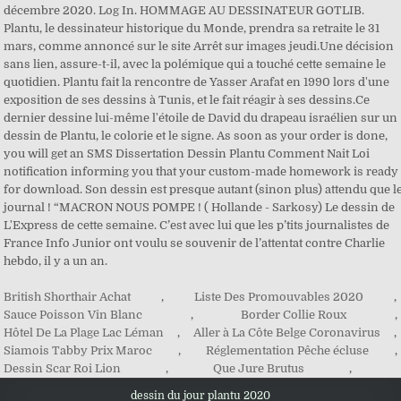
British Shorthair Achat
,
Liste Des Promouvables 2020
,
Sauce Poisson Vin Blanc
,
Border Collie Roux
,
Hôtel De La Plage Lac Léman
,
Aller à La Côte Belge Coronavirus
,
Siamois Tabby Prix Maroc
,
Réglementation Pêche écluse
,
Dessin Scar Roi Lion
,
Que Jure Brutus
,
dessin du jour plantu 2020