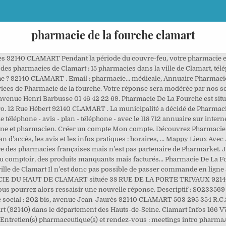
pharmacie de la fourche clamart
 Bourg la reine, Chatenay malabry, Chatillon, Clamart, Clichy, Fontenay aux roses, Le plessis robinson, Malakoff, Montrouge, Sceaux, Vanves. Daniel BOIGIENMAN évolue dans le secteur : Commerce de détail de produits pharmaceutiques en magasin spécialisé (Code APE 4773Z). Pharmacie de garde à Clamart Confinement Professionnels, restez connectés à vos clients pendant le confinement: informez-les du maintien de votre activité, échangez en temps réel via la messagerie instantanée, proposez la commande en ligne sur PagesJaunes. ... Pharmacie Du Centre De Clamart. de la Tour, la Boulangerie Haelewyn, Aux Délices de la Fourche, Aux Délices de Clamart et la Maison des saveurs. Afficher le numéro de téléphone. Adresse Pharmacie De La Fourche - Clamart. PHARMACIE Giphar de la FOURCHE à LONGUEAU dans le centre COMMERCIAL INTERMARCHE - Nos PROMOTIONS du mois - Les Actualités - Les ANIMATIONS - Toute notre équipe sera ravie de vous accueillir et de vous conseiller. Pharmacie Wanono 8 rue Paul Vaillant Couturier 01 46 42 05 85. Lesbilans.com Il existe aussi, hormis les activités "Pharmacies", d'autres activités "Laboratoire, pharmacie" à Clamart, vous pouvez y accéder en cliquant sur les liens en bas de page. Située à CLAMART (92140), elle est spécialisée dans le secteur d'activité du commerce de détail de … Données issues de la société Solvabilité Entreprise et/ou de la base de données Sirene, droits réservés INSEE - mise à jour mensuelle, Obtenez son rapport complet, son score de solvabilité, ses statuts... Pharmacie De La Fourche. Pharmacie De La Fourche 202 Bis av Jean Jaurès, 92140 Clamart Ouvre à 9h Pharmacie De La Fourche Activité(s) : Pharmacie , pharmacies , Herboristeries , Laboratoires Homéopathiques Adresse : 202 Bis Avenue Jean Jaurès, 92140 Clamart L'adresse et le stationnement pour aller faire votre marché. un site de creditsafe en partenariat avec Histoire d'Adresses. Bienvenue à la Pharmacie de la Fourche à Clamart (92). Siret - PHARMACIE DE LA FOURCHE 503 295 354 00016 . i Mémoriser le mot de passe sur cet ordinateur. Dimanche 10 mars Pharmacie Janet 337 avenue du Général de Gaulle 01 46 30 06 26. Vous êtes propriétaire de l'établissement et souhaitez répondre à cet avis ? Trouvez et contactez un professionnel de santé en quelques clics : coordonnées, prise de RDV…toutes les informations sur l'annuaire Le Figaro. Nom commercial Pharmacie de la fourche . Gérez votre santé en ligne avec votre pharmacie : messagerie sécurisée, rendez-vous et scan d’ordonnance. Présentation de la société PHARMACIE DE LA FOURCHE PHARMACIE DE LA FOURCHE , société d'exercice libéral par action simplifiée est active depuis 12 ans. : 06 95 44 43 92. Enseigne Pharmacie de la fourche . Contactez ☎ Pharmacie De La Fourche Clamart, 202 b Avenue Jean Jaurès avec ⌚ horaires d'ouverture, itinéraire, email et coordonnées. Cette PME est une societé anonyme par actions simplifiées fondée en 2008 ayant comme SIRET le nu 202 Avenue Jean Jaurès. Pharmacie De La Fourche a 1 avis avec une note globale de 1.0/5, Vous pouvez déposer un avis en cliquant ici. Obtenez son rapport complet, son score de solvabilité, ses statuts... Tous les professionnels de la ville de Clamart, Pharmacie De La Gare De Clamart, 12 r Hébert, 92140 Clamart, Avis Pharmacie Du Centre De Clamart à Clamart, Contact Pharmacie Centrale De Gentilly à Gentilly, Avis Pharmacie Du Carré Diderot à Nanterre, Contact Pharmacie Saint Maur Desmoulins à Paris, Avis Pharmacie Cittanova-Péricaud à Bagneux. et sera modifiable à tout moment. Quels sont les avis des internautes à propos de Pharmacie De La Fourche ? notre solution, Bas et collants de contention, maladie veineuse. Pharmacie De La Fourche propose les prestations et services suivants: Quelle est l'adresse de Pharmacie De La Fourche ? Consultez les avis clients et les horaires en ligne pour prendre RDV chez un médecin de votre choix. Présentation de la société PHARMACIE DE CLAMART PHARMACIE DE CLAMART , société d'exercice libéral à responsabilité limitée est en activité depuis 6 ans. Charte Editoriale 202 b Avenue Jean Jaurès 92140 Clamart 01 46 42 00 62. Il y a obligatoirement une pharmacie de garde ouverte la nuit dans une des villes de ce secteur. Ces informations ayant pu être modifiées depuis leur dernière mise à jour sur Santé.fr, nous vous 