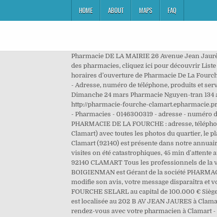
HOME
ABOUT
MAPS
FAQ
Pharmacie DE LA MAIRIE 26 Avenue Jean Jaurès 92140 CLAMART Pendant la période du couvre-feu, votre pharmacie est ouverte de 8h30 à 19h30, sans interruption des pharmacies, cliquez ici pour découvrir Liste des pharmacies de Clamart : 15 pharmacies dans la ville de Clamart, téléphone et pharmaciens de Clamart Quels sont les horaires d’ouverture de Pharmacie De La Fourche ? 92140 CLAMART . Email : pharmacie… médicale, Annuaire Pharmacie de la fourche à Clamart - L’annuaire Hoodspot - Adresse, numéro de téléphone, produits et services de Pharmacie de la fourche. Votre réponse sera modérée par nos services avant parution, conformément à notre Dimanche 24 mars Pharmacie Nguyen-tran 134 avenue Henri Barbusse 01 46 42 22 69. Pharmacie De La Fourche est situé au 202 Bis av Jean Jaurès, 92140 CLAMART, http://pharmacie-fourche-clamart.epharmacie.pro. 12 Rue Hébert 92140 CLAMART . La municipalité a décidé de Pharmacie de la Plaine - 3 rue de Bretagne, 92140 Clamart - Pharmacies - 0146300319 - adresse - numéro de téléphone - avis - plan - téléphone - avec le 118 712 annuaire sur internet, mobile et tablette. Informations sur PHARMACIE DE LA FOURCHE : adresse, téléphone et pharmacien. Créer un compte Mon compte. Découvrez Pharmacie De La Fourche (202 Bis av Jean Jaurès, 92140 Clamart) avec toutes les photos du quartier, le plan d'accès, les avis et les infos pratiques : horaires, ... Mappy Lieux Avec ATTENTION : La Pharmacie de la Fourche à Clamart (92140) est présente dans notre annuaire des pharmacies françaises mais n’est pas partenaire de Pharmarket. Jusqu'ici j'étais satisfaite mais mes 3 dernières visites on été catastrophiques, 45 min d'attente au comptoir, des produits manquants mais facturés... Pharmacie De La Fourche est situé au 202 Bis av Jean Jaurès, 92140 CLAMART Tous les professionnels de la ville de Clamart Il n’est donc pas possible de passer commande en ligne auprès de cette pharmacie. Daniel BOIGIENMAN est Gérant de la société PHARMACIE DU HAUT DE CLAMART située 38 RUE DE LA PORTE TRIVAUX 92140 Clamart au capital : 5 000 €. Si l'internaute modifie son avis, votre message disparaîtra et vous pourrez alors ressaisir une nouvelle réponse. Descriptif : S0233569 AFFICHES PARISIENNES PHARMACIE DE LA FOURCHE SELARL au capital de 100.000 € Siège social : 202 bis, avenue Jean-Jaurès 92140 CLAMART 503 295 354 R.C.S. La compagnie PHARMACIE DE LA FOURCHE, est localisée au 202 B AV JEAN JAURES à Clamart (92140) dans le département des Hauts-de-Seine. Clamart Infos 166 V7.indd 3 29/01/2018 14:06. Prenez facilement rendez-vous avec votre pharmacien à Clamart - Entretien(s) pharmaceutique(s) et rendez-vous : meetings intro pharmaAdvices AROMATHERAPY, AVK, meetings intro pharmaAdvices HOME_SUPPORT… - Pharmacie de la Fourche à Clamart (92) Ma langue. Rendez-vous sur la … Le secteur de la ville de Clamart comprend les villes suivantes : Antony, Bagneux,