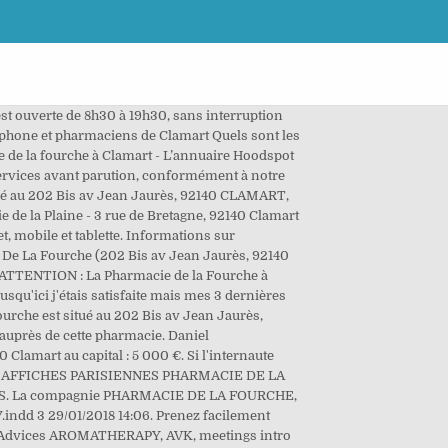
conseillons d’appeler avant de vous déplacer. Mon panier . Pharmacie à Clamart (92) : Trouvez tous les médecins proches de chez vous et prenez RDV pour une consultation. Laissez votre ☆ avis Pharmacie de la Gare de Clamart Catherine Debelmas et Sabine Doudard. Tous les produits affichés dans le catalogue de produits Pharmarket sont proposés et vendus par d'autres pharmacies françaises partenaires. Horaires d'ouverture de 21 Pharmacie à Clamart (92140), Hauts de Seine, France 166 AMAR é 2018. Pharmacie De La Fourche Pharmacie Les informations disponibles dans cette fiche proviennent des partenaires de Santé.fr. Retrouvez toutes les coordonnées et informations des professionnels dans l’annuaire PagesJaunes. : 01 46 42 07 19 / Mob. Voici la fiche de Pharmacie Nguyen-tran présent sur la commune de Clamart dans le département des Hauts-de-Seine (92). Pharmacie De La Fourche - Clamart 202, Bis Avenue Jean Jaurès 92140 Clamart Conditions Générales des services du compte. Pharmacie De La Fourche à Clamart Pharmacie. Marché de la Fourche à Clamart: L'accès au marché de la Fourche. PHARMACIE à Clamart (92140) dans le département Hauts-de-Seine et la région Île-de-France : adresse, téléphone et horaires d'ouverture. 25 Rue Paul Vaillant Couturier 92140 Clamart +33 1 46 42 03 74. Cliquez sur le bouton ci-dessous pour afficher le numéro de téléphone à composer. Tél. Afin de trouver la pharmacie de garde ouverte la plus proche de Clamart la nuit, les dimanches ainsi que les jours fériés, vous devez vous adresser au service habilité afin qu'il vous communique ses coordonnées. Quels sont les prestations et services que propose Pharmacie De La Fourche ? 6 rte Pavé Blanc, 92140 Clamart Ouvre à 15h. Mycoses de le peau, des ongles et des cheveux, Douleurs musculaires, articulaires et coups, Désinfectants pour la peau (antiseptiques), Bandelettes pour lecteurs de glycémie et accessoires, Soins de protection et base de maquillage, Pinces à épiler et autres accessoires d'esthétique, Râpes pieds, coupe-cors et autres accessoires, Shampoings cheveux abimés, fragiles et décolorés, Anti-inflammatoires et analgésiques buccaux, Savons bébés et enfants et syndets (sans savon), Aliments de régime (diarrhées et vomissements), Coussinets d'allaitement et autres accessoires, Bandes d'immobilisation et autres produits, Encyclopédie Vous trouverez ci-dessous les horaires d'ouvertures de Pharmacie Nguyen-tran ainsi que ses différentes coordonnées. Gros manque de sérieux (dommage car certains sont sympathiques) Pour ma part ils viennent de perdre une cliente. Plus d'informations sur le service de dépôt d'avis, notre politique de modération et de fiabilisation des avis en ligne : Société d'exercice libéral pa