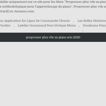
valable uniquement sur ce site pour les titres "Progresser plus vite au pian
de méthodologique pour l'apprentissage du piano". Progresser plus vite au 
Gérard] on Amazon.com.
ne Application En Ligne De Commande Ubuntu
,
Les Belles Histoir
 Fenêtre
,
Latelier Gourmand Pont-lévêque Menu
,
Doudoune Fem
,
progresser plus vite au piano avis 2020