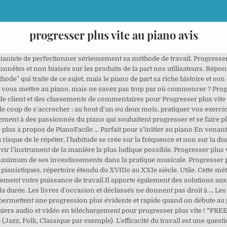
progresser plus vite au piano avis
ianiste de perfectionner sérieusement sa méthode de travail. Progresser p
nnêtes et non biaisés sur les produits de la part nos utilisateurs. Répo
de" qui traite de ce sujet, mais le piano de part sa riche histoire et son 
 vous mettre au piano, mais ne savez pas trop par où commencer ? Progr
 client et des classements de commentaires pour Progresser plus vite au 
le coup de s'accrocher : au bout d'un ou deux mois, pratiquer vos exerc
lement à des passionnés du piano qui souhaitent progresser et se faire pla
e plus à propos de PianoFacile ... Parfait pour s’initier au piano En venant d
 Au risque de le répéter, l'habitude se crée sur la fréquence et non sur la 
vrir l’instrument de la manière la plus ludique possible. Progresser plus
 maximum de ses investissements dans la pratique musicale. Progresser plus
pianistiques, répertoire étendu du XVIIIe au XXIe siècle. Utile. Cette mét
ment votre puissance de travail.Il apporte également des solutions aux p
a durée. Les livres d'occasion et déclassés ne donnent pas droit à … Le
 permettent une progression plus évidente et rapide quand on débute au
chiers audio et vidéo en téléchargement pour progresser plus vite ! *FREE*
Jazz, Folk, Classique par exemple). L'efficacité du travail est une quest