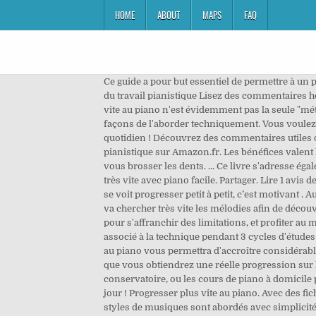
HOME
ABOUT
MAPS
FAQ
Ce guide a pour but essentiel de permettre à un p
du travail pianistique Lisez des commentaires ho
vite au piano n'est évidemment pas la seule "métho
façons de l'aborder techniquement. Vous voulez
quotidien ! Découvrez des commentaires utiles de
pianistique sur Amazon.fr. Les bénéfices valent 
vous brosser les dents. ... Ce livre s'adresse éga
très vite avec piano facile. Partager. Lire 1 avis d
se voit progresser petit à petit, c’est motivant .
va chercher très vite les mélodies afin de décou
pour s'affranchir des limitations, et profiter au
associé à la technique pendant 3 cycles d'études 
au piano vous permettra d'accroître considérable
que vous obtiendrez une réelle progression sur l
conservatoire, ou les cours de piano à domicile
jour ! Progresser plus vite au piano. Avec des fi
styles de musiques sont abordés avec simplicité (