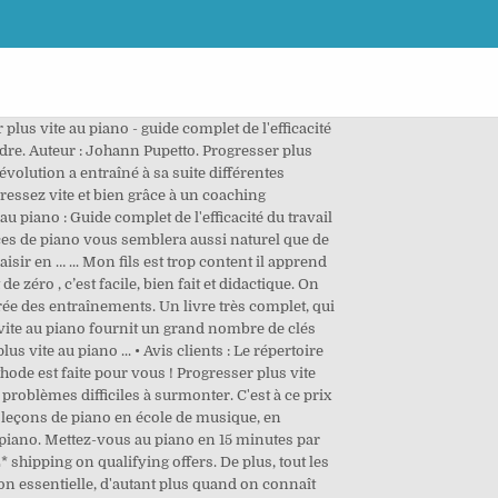
lus vite au piano - guide complet de l'efficacité
ndre. Auteur : Johann Pupetto. Progresser plus
évolution a entraîné à sa suite différentes
essez vite et bien grâce à un coaching
piano : Guide complet de l'efficacité du travail
ices de piano vous semblera aussi naturel que de
isir en … ... Mon fils est trop content il apprend
e zéro , c’est facile, bien fait et didactique. On
durée des entraînements. Un livre très complet, qui
 vite au piano fournit un grand nombre de clés
 vite au piano ... • Avis clients : Le répertoire
hode est faite pour vous ! Progresser plus vite
roblèmes difficiles à surmonter. C'est à ce prix
s leçons de piano en école de musique, en
 piano. Mettez-vous au piano en 15 minutes par
 shipping on qualifying offers. De plus, tout les
ion essentielle, d'autant plus quand on connaît