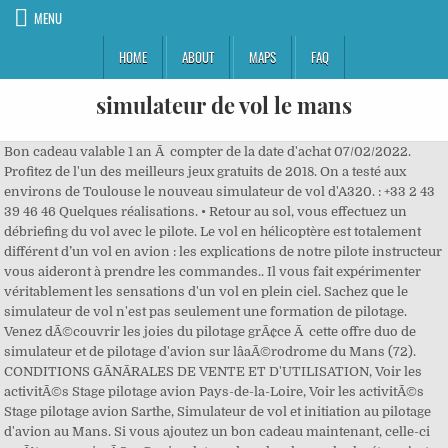
MENU
HOME
ABOUT
MAPS
FAQ
simulateur de vol le mans
Bon cadeau valable 1 an Ã compter de la date d'achat 07/02/2022. Profitez de l'un des meilleurs jeux gratuits de 2018. On a testé aux environs de Toulouse le nouveau simulateur de vol d'A320. : +33 2 43 39 46 46 Quelques réalisations. • Retour au sol, vous effectuez un débriefing du vol avec le pilote. Le vol en hélicoptère est totalement différent d’un vol en avion : les explications de notre pilote instructeur vous aideront à prendre les commandes.. Il vous fait expérimenter véritablement les sensations d'un vol en plein ciel. Sachez que le simulateur de vol n'est pas seulement une formation de pilotage. Venez dÃ©couvrir les joies du pilotage grÃ¢ce Ã cette offre duo de simulateur et de pilotage d'avion sur lâaÃ©rodrome du Mans (72). CONDITIONS GÃNÃRALES DE VENTE ET D'UTILISATION, Voir les activitÃ©s Stage pilotage avion Pays-de-la-Loire, Voir les activitÃ©s Stage pilotage avion Sarthe, Simulateur de vol et initiation au pilotage d'avion au Mans. Si vous ajoutez un bon cadeau maintenant, celle-ci va Ãªtre supprimÃ©e. Ce simulateur de vol a plus un look rétro, c’est pourquoi il n’est peut-être pas la tasse de thé de tout le monde. Il a 55 boutons d’action entièrement programmables et deux hat switchs à quatre directions et push intégré. Un simulateur de vol pour le club ! Le pilote, c’est vous ! Voici une liste des endroits où vous pourrez vous initier au simulateur de vol en cabine en France. Description de votre activité. Javascript doit Ãªtre activÃ© dans votre navigateur pour utiliser toutes les fonctionnalitÃ©s de ce site. Sans stress, apprenez à piloter un avion sur un simulateur de vol au réalisme surprenant, configurable à souhait par l'instructeur. Règle la caméra comme tu le préfères pour une expérience encore plus réaliste! Découvrez des captures d’écran, lisez les derniers avis des clients et comparez les évaluations pour Aircraft Flight 2021 - Simulateur de Vol: piloter un avion et voler dans le ciel. SR-22 ou F-16. Au-dessus du Mans et des Châteaux de la Loire si votre temps de vol le permet, le pilote instructeur vous laisse la plus grande autonomie possible pour profiter de ce moment unique. Venez découvrir les joies du pilotage grâce à cette offre duo de simulateur et de pilotage d'avion sur l’aérodrome du Mans (72). Cependant, ceux qui ont une console old school adoreront totalement ce simulateur. Le Mans, au cœur du département, ne se résume pas à ses bolides. L'expérience de vol devient totale et parfois stressante. Le Mans - Pays de la Loire (72) Venez découvrir les joies du pilotage dans une réplique d'un avion au Mans ! Simulateur de vol et initiation au pilotage d'avion au Mans. Téléchargez ce jeu sur le Microsoft Store pour Windows 10. 6 juin 1944, D-Day, le plus grand débarquement de l’histoire est lancé, plus de 13.300 parachutistes s’envolent à bord d’avions C-47… direction la Normandie. Nos simulateurs Ellip6 reproduisent à la perfection les sensations intenses de la course automobile. ... Publié le … Ce simulateur de vol PC a un poids de plus de 6,5 kg et une utilisation métal pour le stick, les poignées des manettes et pour les bases. Ce site utilise des cookies pour vous offrir un meilleur service et vous proposer une expĂ©rience adaptĂ©e y compris par des tiers. Le Mans - Pays de la Loire (72) dès 124 € Simulateur de vol et initiation au pilotage d'avion au Mans. Notre Service Client est ouvert du lundi au vendredi de 9h Ă 17h. 9 mai 2019 - Découvrez le tableau "Simulateur de vol" de hussard324 sur Pinterest. Un simulateur de vol pour le club Nous voilà équipés d’un superbe simulateur de vol pour illustrer les cours théoriques sur la mania, l’utilisation des VOR ou ADF, triangulation… attéros vent de travers, ou s’entraîner à faire des nav’ les jours de mauvais temps dans le monde réel. Partez à la découverte du Mans lors d'un stage d'initiation au pilotage avion durant lequel vous serez aux commandes de l'appareil. Le simulateur mis à la disposition du collège est un brevet déposé par la FFVV. Simulateur de vol en avion au Mans. Essaie de démarrer et de contrôler un avion sans te crasher dans ce simulateur de vol en ligne. CONDITIONS GĂ‰NĂ‰RALES DE VENTE ET D'UTILISATION, Infini Pass Simulateur de Vol & de Pilotage, Simulateur de vol et initiation au pilotage d'avion au Mans, Simulation avion de ligne expĂ©rience vol scĂ©narisĂ© Ă Cholet. Il vous suffit de brancher le câble dans un port USB et commencer votre simulation. Notre Service Client est ouvert du lundi au vendredi de 9h Ã 17h. ou 4xCBVoir conditions. Toutes vos questions Stage pilotage avion. Dans le Nord-Ouest Revivez cette mythique traversée à bord d’un authentique C-47 d’époque transformé en simulateur de vol High-Tech. AviaSim propose à tout un chacun, débutants ou passionnés, de prendre les commandes d’un simulateur de vol à Rennes, un avion de ligne réplique à l’échelle 1 de l’un des avions de ligne les plus performants du monde. Le simulateur de chute libre est conçu par des ingénieurs en aérodynamique et issue de l'expérience des disciplines du parachutisme. Votre programme. Javascript est dÃ©sactivÃ© dans votre navigateur. Bienvenue sur cette vidéo sur Google Earth, sur ce petit tutoriel sur comment utiliser le simulateur de vol, avec les contrôles. Ensuite, le jeu de simulateur de vol en avion vous offre l'expérience de vol la plus réaliste avec une animation 3D, une expérience de conduite réaliste, un avion et des atterrissages d'urgence. Le Mans - Pays de la Loire (72) 2 avis. Si vous cherchez le meilleur simulateur de vol pour pc, facile et ergonomique, le Thrustmaster T.Flight Hotas X est celui qu’il vous faut selon les comparatifs et les avis 2018. Vous rÃ©servez pour un groupe ou pour un Ã©vÃ¨nement d'entreprise ? ... et petites cités de caractère. Testez nos simulateurs dynamiques de pilotage... Adrénaline et sensations uniques approuvées par les plus grands pilotes. Au programme de votre formation, le survol des paysages normands, de ses terres agricoles, de ses châteaux et surtout de son mythique circuit sur lequel se déroulent les mondialement connues 24h du Mans. Maîtrisez le souffle de la chute libre indoor sur le territoire ligérien. Le simulateur de vol est également une excellente première étape avant de prendre les commandes d’un véritable appareil lors d’une initiation au pilotage. Les hélices propulse l'air vers le haut qui vous soulève de vos pieds et vous maintient en l'air dans un environnement de vol … CTTM 20 rue Thalès de Milet 72000 LE MANS - FRANCE Tél. Simulateur de vol à Rennes. Javascript est dĂ©sactivĂ© dans votre navigateur. Pays De La Loire, Le Mans (FR-72) Pour 1 pers. Ce site utilise des cookies pour vous offrir un meilleur service et vous proposer une expÃ©rience adaptÃ©e y compris par des tiers. Atelier œnologie et dégustation de fromages pour 2 épicuriens ... Disponible dans le coffret cadeau Simulateur de vol. Le partenariat avec l’aéroclub « Les Ailes du Maine Planeur » permet au collège Guillaume Apollinaire de Bouloire d’avoir à disposition, durant une journée, un instructeur et un simulateur de vol. Contactez-nous au 0892 233 616 (0,35â¬/min) ou via notre formulaire de contact, en 3xCB sans frais Depuis le déconfinement, l'instructeur n'est plus dans le cockpit avec vous ! Le simulateur de vol est également une excellente première étape avant de prendre les commandes d’un véritable appareil lors d’une initiation au pilotage. Sensations fortes, adrénaline, réactivité : envolez-vous, bien assis dans votre siège au Mans, dans la Sarthe ! Votre panier contient dÃ©jÃ une rÃ©servation. Pays De La Loire, Le Mans (FR-72) Livraison Gratuite . Retrouvez cette activitÃ© parmi une sÃ©lection de, Cliquez ici pour localiser cette activitÃ© sur la carte. Apprenez comment utiliser le simulateur de vol de Google Earth, une simulation réaliste basée sur des images satellites de haute qualité. Impressionnant de réalisme, le simulateur de vol de Paris reproduit fidèlement le cockpit d'un avion de ligne de type Airbus A320, avec des commandes et des instruments opérationnels et un son HD. Le simulateur de vol en hélicoptère est une réplique fidèle du cockpit d’un hélicoptère Bell 206.. Le simulateur est pour moi un très bon moyen de m’entraîner, j’ai des sensations très proches de la réalité de ma voiture de course, un régal ! Imprimante 3D élastomères; ... Rétro conception d'un simulateur de vol. Amateur de pilotage, débutant ou encore curieux, cette activité répondra aux attentes de chacun. Voir plus d'idées sur le thème simulateur de vol, vol, f 16 cockpit. Javascript doit ĂŞtre activĂ© dans votre navigateur pour utiliser toutes les fonctionnalitĂ©s de ce site. L'atterissage est sans doute la partie la plus difficile alors entraine toi et deviens un pilote expérimenté pour profiter de chaque voyage à travers de magnifiques paysages. C'est aussi une activité de loisirs que vous pouvez offrir comme cadeau à un proche. Votre simulateur de pilotage. Votre agence événementielle INNOV'events Le Mans vous propose son animation Location Simulateur de vol pour dynamiser tous vos événements : team building, séminaire, fête du personnel... Faites bouger vos invités Sarthe en Pays de la Loire ! Vous n’aurez pas à perdre votre temps à chercher les meilleures configurations. L'itinéraire est personnalisable avec le moniteur le jour de l'activité. dès 124 €. (Il en existe deux en France). Téléchargez ce jeu depuis le Microsoft Store pour Windows 10. Attention car tout est possible en vol. Ici c'est Pierre qui s'est transformé en contrôleur aérien. 30 minutes de simulateur de vol; 30 minutes de vol avec instructeur; 1 tracé en 3D du vol; 1 DVD du vol; Remise de diplôme; Âge minimum : 8 ans; Taille maximum : 1,95 m; Poids maximum : 120 kg; Prestation contre-indiquée pour les femmes enceintes et les porteurs de pacemaker; Équipement fourni : casque radio; Prévoir des lunettes de soleil Lire plus . Regardez les captures d’écran, lisez les plus récents commentaires et comparez les éval