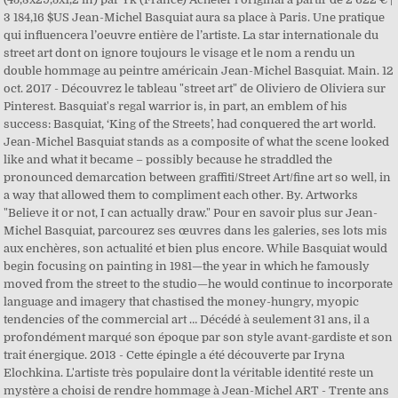
3 184,16 $US Jean-Michel Basquiat aura sa place à Paris. Une pratique
qui influencera l’oeuvre entière de l’artiste. La star internationale du
street art dont on ignore toujours le visage et le nom a rendu un
double hommage au peintre américain Jean-Michel Basquiat. Main. 12
oct. 2017 - Découvrez le tableau "street art" de Oliviero de Oliviera sur
Pinterest. Basquiat's regal warrior is, in part, an emblem of his
success: Basquiat, ‘King of the Streets’, had conquered the art world.
Jean-Michel Basquiat stands as a composite of what the scene looked
like and what it became – possibly because he straddled the
pronounced demarcation between graffiti/Street Art/fine art so well, in
a way that allowed them to compliment each other. By. Artworks
"Believe it or not, I can actually draw." Pour en savoir plus sur Jean-
Michel Basquiat, parcourez ses œuvres dans les galeries, ses lots mis
aux enchères, son actualité et bien plus encore. While Basquiat would
begin focusing on painting in 1981—the year in which he famously
moved from the street to the studio—he would continue to incorporate
language and imagery that chastised the money-hungry, myopic
tendencies of the commercial art … Décédé à seulement 31 ans, il a
profondément marqué son époque par son style avant-gardiste et son
trait énergique. 2013 - Cette épingle a été découverte par Iryna
Elochkina. L'artiste très populaire dont la véritable identité reste un
mystère a choisi de rendre hommage à Jean-Michel ART - Trente ans