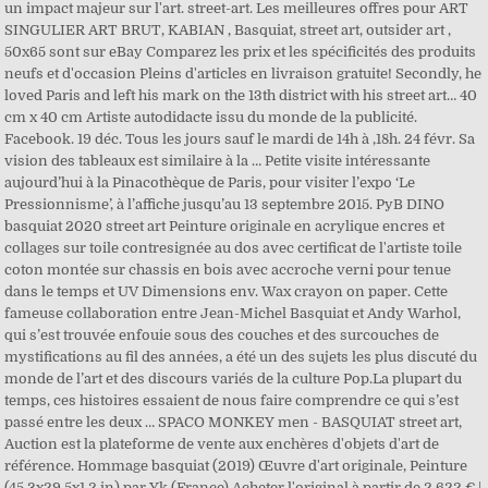
un impact majeur sur l'art. street-art. Les meilleures offres pour ART
SINGULIER ART BRUT, KABIAN , Basquiat, street art, outsider art ,
50x65 sont sur eBay Comparez les prix et les spécificités des produits
neufs et d'occasion Pleins d'articles en livraison gratuite! Secondly, he
loved Paris and left his mark on the 13th district with his street art… 40
cm x 40 cm Artiste autodidacte issu du monde de la publicité.
Facebook. 19 déc. Tous les jours sauf le mardi de 14h à ,18h. 24 févr. Sa
vision des tableaux est similaire à la … Petite visite intéressante
aujourd’hui à la Pinacothèque de Paris, pour visiter l’expo ‘Le
Pressionnisme’, à l’affiche jusqu’au 13 septembre 2015. PyB DINO
basquiat 2020 street art Peinture originale en acrylique encres et
collages sur toile contresignée au dos avec certificat de l'artiste toile
coton montée sur chassis en bois avec accroche verni pour tenue
dans le temps et UV Dimensions env. Wax crayon on paper. Cette
fameuse collaboration entre Jean-Michel Basquiat et Andy Warhol,
qui s’est trouvée enfouie sous des couches et des surcouches de
mystifications au fil des années, a été un des sujets les plus discuté du
monde de l’art et des discours variés de la culture Pop.La plupart du
temps, ces histoires essaient de nous faire comprendre ce qui s’est
passé entre les deux … SPACO MONKEY men - BASQUIAT street art,
Auction est la plateforme de vente aux enchères d'objets d'art de
référence. Hommage basquiat (2019) Œuvre d'art originale, Peinture
(45,3x29,5x1,2 in) par Yk (France) Acheter l'original à partir de 2 622 € |