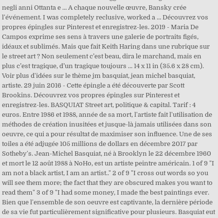
negli anni Ottanta e … A chaque nouvelle œuvre, Bansky crée
l'événement. I was completely reclusive, worked a … Découvrez vos
propres épingles sur Pinterest et enregistrez-les. 2019 - Maria De
Campos exprime ses sens à travers une galerie de portraits figés,
idéaux et sublimés. Mais que fait Keith Haring dans une rubrique sur
le street art ? Non seulement c’est beau, dira le marchand, mais en
plus c’est tragique, d’un tragique toujours … 14 x 11 in (35.6 x 28 cm).
Voir plus d'idées sur le thème jm basquiat, jean michel basquiat,
artiste. 29 juin 2016 - Cette épingle a été découverte par Scott
Brookins. Découvrez vos propres épingles sur Pinterest et
enregistrez-les. BASQUIAT Street art, politique & capital. Tarif : 4
euros. Entre 1986 et 1988, année de sa mort, l'artiste fait l'utilisation de
méthodes de création inusitées et jusque-là jamais utilisées dans son
oeuvre, ce qui a pour résultat de maximiser son influence. Une de ses
toiles a été adjugée 105 millions de dollars en décembre 2017 par
Sotheby's. Jean-Michel Basquiat, né à Brooklyn le 22 décembre 1960
et mort le 12 août 1988 à NoHo, est un artiste peintre américain. 1 of 9 "I
am not a black artist, I am an artist.." 2 of 9 "I cross out words so you
will see them more; the fact that they are obscured makes you want to
read them" 3 of 9 "I had some money, I made the best paintings ever.
Bien que l'ensemble de son oeuvre est captivante, la dernière période
de sa vie fut particulièrement significative pour plusieurs. Basquiat eut