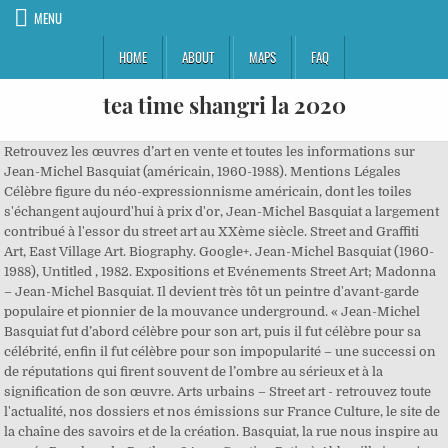
MENU
HOME
ABOUT
MAPS
FAQ
tea time shangri la 2020
Retrouvez les œuvres d’art en vente et toutes les informations sur
Jean-Michel Basquiat (américain, 1960-1988). Mentions Légales
Célèbre figure du néo-expressionnisme américain, dont les toiles
s'échangent aujourd'hui à prix d'or, Jean-Michel Basquiat a largement
contribué à l'essor du street art au XXème siècle. Street and Graffiti
Art, East Village Art. Biography. Google+. Jean-Michel Basquiat (1960-
1988), Untitled , 1982. Expositions et Evénements Street Art; Madonna
– Jean-Michel Basquiat. Il devient très tôt un peintre d'avant-garde
populaire et pionnier de la mouvance underground. « Jean-Michel
Basquiat fut d’abord célèbre pour son art, puis il fut célèbre pour sa
célébrité, enfin il fut célèbre pour son impopularité – une successi on
de réputations qui firent souvent de l’ombre au sérieux et à la
signification de son œuvre. Arts urbains – Street art - retrouvez toute
l'actualité, nos dossiers et nos émissions sur France Culture, le site de
la chaîne des savoirs et de la création. Basquiat, la rue nous inspire au