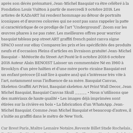
après son décès prématuré, Jean-Michel Basquiat va être célébré à la
Fondation Louis Vuitton à partir de mercredi 3 octobre 2018. Les
artistes de KAZoART lui rendent hommage au détour de portraits
iconiques et d'œuvres colorées qui ne sont pas sans rappeler la patte
si caractéristique de ce prodige de l'art "Underground". Zoom sur les
œuvres phares à ne pas rater. Les meilleures offres pour warrior
basquiat tableau pop street ART graffiti french paint canva signe
SPACO sont sur eBay Comparez les prix et les spécificités des produits
neufs et d'occasion Pleins d'articles en livraison gratuite! Jean-Michel
Basquiat – Météorite du Street-Art Posté le 6 octobre 2018 6 octobre
2018 Auteur Alain BENOIST Laisser un commentaire Né en 1960 à
Brooklyn d’un père haïtien et d’une mère porto-ricaine Basquiat est
un enfant précoce (il sait lire à quatre ans) qui s’intéresse très vite à
l’art, notamment sous l’influence de sa mère. Basquiat Canvas,
Skeleton Graffiti Art Print, Basquiat skeleton Art Print Wall Decor, Jean
Michel Basquiat, Basquiat Canvas Skull _____ • Nous n’utilisons que
des matériaux de haute qualité • Les images déjà imprimées sont
étirées sur la civière en bois • La fabrication d’un WhatsApp. Jean-
Michel Basquiat. Comme Jean Michel Basquiat et beaucoup d’autres, il
s’initie au graffiti dans le métro de New York.
Car Brest Paris
,
Maître Lemaire Notaire
,
Revente Billet Stade Rochelais
,