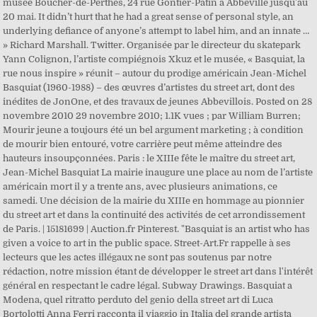
musée Boucher-de-Perthes, 24 rue Gontier-Patin à Abbeville jusqu'au
20 mai. It didn’t hurt that he had a great sense of personal style, an
underlying defiance of anyone’s attempt to label him, and an innate …
» Richard Marshall. Twitter. Organisée par le directeur du skatepark
Yann Colignon, l’artiste compiégnois Xkuz et le musée, « Basquiat, la
rue nous inspire » réunit – autour du prodige américain Jean-Michel
Basquiat (1960-1988) – des œuvres d’artistes du street art, dont des
inédites de JonOne, et des travaux de jeunes Abbevillois. Posted on 28
novembre 2010 29 novembre 2010; 1.1K vues ; par William Burren;
Mourir jeune a toujours été un bel argument marketing ; à condition
de mourir bien entouré, votre carrière peut même atteindre des
hauteurs insoupçonnées. Paris : le XIIIe fête le maître du street art,
Jean-Michel Basquiat La mairie inaugure une place au nom de l’artiste
américain mort il y a trente ans, avec plusieurs animations, ce
samedi. Une décision de la mairie du XIIIe en hommage au pionnier
du street art et dans la continuité des activités de cet arrondissement
de Paris. | 15181699 | Auction.fr Pinterest. "Basquiat is an artist who has
given a voice to art in the public space. Street-Art.Fr rappelle à ses
lecteurs que les actes illégaux ne sont pas soutenus par notre
rédaction, notre mission étant de développer le street art dans l'intérêt
général en respectant le cadre légal. Subway Drawings. Basquiat a
Modena, quel ritratto perduto del genio della street art di Luca
Bortolotti Anna Ferri racconta il viaggio in Italia del grande artista