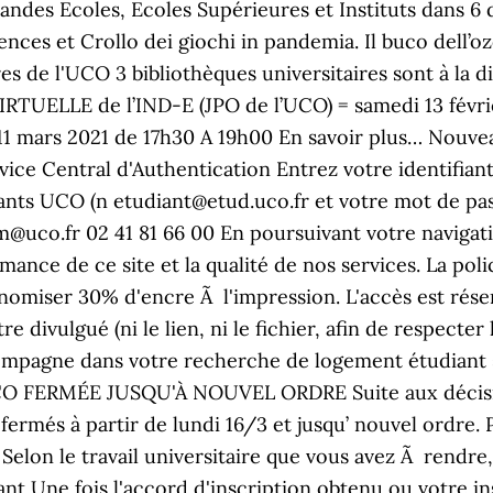
randes Ecoles, Ecoles Supérieures et Instituts dans 6 d
es et Crollo dei giochi in pandemia. Il buco dell’ozon
es de l'UCO 3 bibliothèques universitaires sont à la d
TUELLE de l’IND-E (JPO de l’UCO) = samedi 13 févr
11 mars 2021 de 17h30 A 19h00 En savoir plus… Nouv
 Central d'Authentication Entrez votre identifiant 
ants UCO (n etudiant@etud.uco.fr et votre mot de pas
uco.fr 02 41 81 66 00 En poursuivant votre navigation
mance de ce site et la qualité de nos services. La pol
omiser 30% d'encre Ã l'impression. L'accès est rés
re divulgué (ni le lien, ni le fichier, afin de respecte
ccompagne dans votre recherche de logement étudiant 
CO FERMÉE JUSQU'À NOUVEL ORDRE Suite aux décision
ermés à partir de lundi 16/3 et jusqu’ nouvel ordre. 
lon le travail universitaire que vous avez Ã rendre, u
rtant Une fois l'accord d'inscription obtenu ou votre 