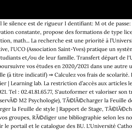
l le silence est de rigueur I dentifiant: M ot de pass
vation constante, propose des formations de type li
on, math... La recherche est une priorité à l’Univers
ive, l'UCO (Association Saint-Yves) pratique un systèm
diants et/ou de leur famille. Transfert départ de l'U
oursuivre vos études en 2020/2021 dans une autre uni
le (à titre indicatif) ⇒ Calculez vos frais de scolarité
er | Learning lab. La restriction d’accès aux articles 
21. Tel : 02.41.81.65.77, S'autoformer et valoriser son
rÃ©servÃ© M2 Psychologie), TÃ©lÃ©charger la Feuille d
er la Feuille de style | Rapport de Stage, TÃ©lÃ©char
r vos groupes, RÃ©diger une bibliographie selon les
le portail et le catalogue des BU. L'Université Cathol