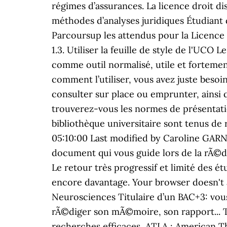
régimes d’assurances. La licence droit d
méthodes d’analyses juridiques Étudiant
Parcoursup les attendus pour la Licence
1.3. Utiliser la feuille de style de l'UCO
comme outil normalisé, utile et fortem
comment l’utiliser, vous avez juste beso
consulter sur place ou emprunter, ainsi q
trouverez-vous les normes de présentatio
bibliothèque universitaire sont tenus d
05:10:00 Last modified by Caroline GARN
document qui vous guide lors de la rÃ©dac
Le retour très progressif et limité des ét
encore davantage. Your browser doesn't a
Neurosciences Titulaire d’un BAC+3: vou
rÃ©diger son mÃ©moire, son rapport... 
recherches efficaces, ATLA : American 