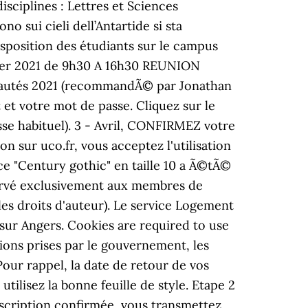
isciplines : Lettres et Sciences
o sui cieli dell’Antartide si sta
isposition des étudiants sur le campus
ier 2021 de 9h30 A 16h30 REUNION
eautés 2021 (recommandÃ© par Jonathan
et votre mot de passe. Cliquez sur le
se habituel). 3 - Avril, CONFIRMEZ votre
 sur uco.fr, vous acceptez l'utilisation
ice "Century gothic" en taille 10 a Ã©tÃ©
ervé exclusivement aux membres de
r les droits d'auteur). Le service Logement
sur Angers. Cookies are required to use
s prises par le gouvernement, les
Pour rappel, la date de retour de vos
tilisez la bonne feuille de style. Etape 2
inscription confirmée, vous transmettez