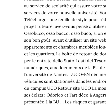
au service de scolarité qui assure votre 
services de votre nouvelle université. 
Télécharger une feuille de style pour ré
projet tuteuré, avez-vous pensé à utilise
Ossobuco, osso bucco, osso buco, si on es
son bon goût! Avant d’utiliser un site w
appartements et chambres meublées loués 
et les quartiers. La boîte de retour de d
per le entrate dello Stato I dati del Tes
numériques, aux documents de la BU de 
l’université de Nantes. L’UCO-BN décline 
véhicules sont stationnés dans les endro
du campus UCO Retour site UCO La mosaïq
ses éclats : Odorico et l'art déco à Anger
présentée à la BU … Les risques et garan