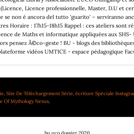
Licence, Licence professionnelle, Master, D.U et cert
he se non è ancora del tutto 'guarito' – serviranno anc
ttres Horaire : 17h15-18h15 Rappel : ces ateliers sont
ence de Maths et informatique appliquées aux SHS- U
lors pensez Ã©co-geste ! BU - blogs des bibliothèque
ateforme vidéos UMTICE - espace pédagogique Facul
ie
,
Site De Téléchargement Série
,
écriture Spéciale Instagr
e Of Mythology Nexus
,
bu uco dossier 2020