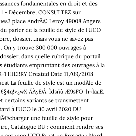
issances fondamentales en droit et des
sup 1 - Décembre, CONSULTEZ sur
Ã¨ques3 place AndrÃ© Leroy 49008 Angers
du parler de la feuille de style de l’UCO
ire, dossier…mais vous ne savez pas
e … On y trouve 300 000 ouvrages à
dossier, dans quelle rubrique du portail
s étudiants empruntant des ouvrages à la
NIER-THIERRY Created Date 11/09/2018
t La feuille de style est un modÃ¨le de
4q­!>¿wX ÃÀyÐÂ=Ìdsñù Æ9´sFO=h¬ÌäaË.
 et certains variants se transmettent
ard à l’UCO le 30 avril 2020 DU
Ã©charger une feuille de style pour
ire, Catalogue BU : comment rendre ses
son antenne UCO Brest en Bretagne Nord