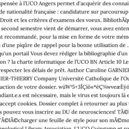
ispensée à l’UCO Angers permet d'acquérir des conna
 de nationalité française : candidature sur parcour
 Droit et les critères d'examens des voeux. Biblioth
 Le second semestre vient de démarrer, vous avez enten
ent recommandé, pour la mise en forme de votre mémo
in d’une piqûre de rappel pour la bonne utilisation d
u'un portail Vous devez rédiger la bibliographie d’un 
n ? la charte informatique de l’UCO BN Article 10 Le
e respecter les délais de prêt. Author Caroline GAR
IER-THIERRY Company Université Catholique de l'Oues
tion de votre dossier. wù¨W¹5+3ÎÇíô¤*èÇ¾wveæÈýó£§
udiant.e.s est nécessaire, mais le virus est toujours là
ccept cookies. Dossier complet à retourner au plus t
s pouvez vous inscrire au DU de neurosciences! TÃ©l
TÃ©lÃ©charger une feuille de style pour son mÃ©mo
Theological Library Association. L'UCO Guingamp et 