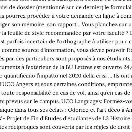
suivi de dossier (mentionné sur ce dernier) le formulai
Vous pourrez procéder à votre demande en ligne à com
diger son mémoire, son rapport... Vous planchez sur 
r la feuille de style recommandée par votre faculté ?
t parfois incertain de l'orthographe à utiliser pour 
eb comme source d’information, vous devez pouvoir l’
par des particuliers sont proposés à nos étudiants, 
ocuments à l’extérieur de la BU Lettres est ouverte 24
oro quantificano l’impatto nel 2020 della crisi … Ils 
l’UCO Angers et sous certaines conditions, emprunt
toute responsabilité en cas de vol, ainsi qu’en cas d
its prévus sur le campus. UCO Languages: Formez-vous
ue dans tous ses éclats : Odorico et l'art déco à An
s"- Projet de Fin d'Etudes d'étudiantes de L3 Histoire d
ties réciproques sont couverts par les règles de droi