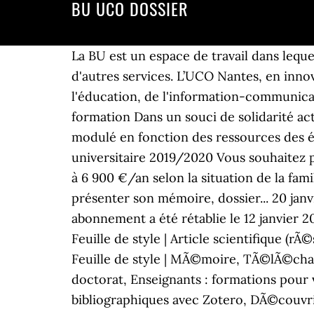
BU UCO DOSSIER
La BU est un espace de travail dans leque
d'autres services. L’UCO Nantes, en inno
l'éducation, de l'information-communicati
formation Dans un souci de solidarité act
modulé en fonction des ressources des étu
universitaire 2019/2020 Vous souhaitez p
à 6 900 €/an selon la situation de la famil
présenter son mémoire, dossier... 20 janvi
abonnement a été rétablie le 12 janvier 20
Feuille de style | Article scientifique (
Feuille de style | MÃ©moire, TÃ©lÃ©charg
doctorat, Enseignants : formations pou
bibliographiques avec Zotero, DÃ©couvrir 