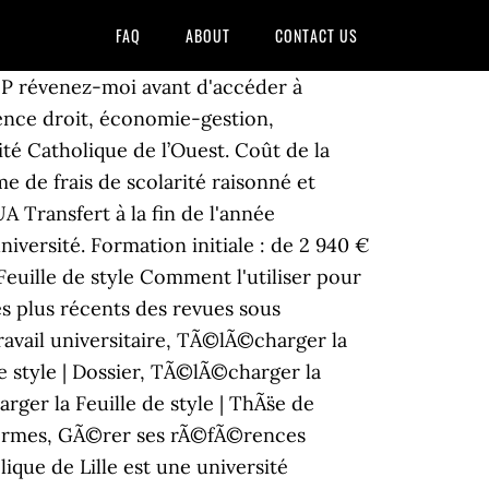
FAQ
ABOUT
CONTACT US
e: P révenez-moi avant d'accéder à
cence droit, économie-gestion,
ité Catholique de l’Ouest. Coût de la
e de frais de scolarité raisonné et
A Transfert à la fin de l'année
versité. Formation initiale : de 2 940 €
. Feuille de style Comment l'utiliser pour
les plus récents des revues sous
 travail universitaire, TÃ©lÃ©charger la
e style | Dossier, TÃ©lÃ©charger la
ger la Feuille de style | ThÃ¨se de
 normes, GÃ©rer ses rÃ©fÃ©rences
ique de Lille est une université