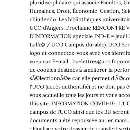
pluridisciplinaire qui associe Facultés, G
Humaines, Droit, Économie-Gestion, Scienc
chiudendo. Les bibliothèques universitair
UCO d’Angers. Prochaine RENCONTRE VIR
D’INFORMATION spéciale IND-E = jeudi 
LulÃ© / UCO Campus durable). UCO Service
logo et connectez-vous avec vos identifi
voeu sur E-mail : bu-lettres@uco.fr comm@
de cookies destinés à améliorer la perfor
sÃ©lectionnÃ©e car elle permet d'Ã©con
l'UCO (accès authentifié) et ne doit pas êt
vous accueille tous les jours et vous a
this site. INFORMATION COVID-19 : L'U
campus de l’UCO ainsi que les BU seront f
documents a été repoussée au 1er mars . Se
: Finalisez votre dossier de transfert so