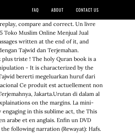
FAQ
ABOUT
CONTACT US
constitue le moyen le plus facile pour apprendre les règles de Tajwîd du Saint Coran ! Excellent outil pour apprendre et mémoriser les règles du Coran et Tajwid en enregistrant votre propre récitation, lecture, comparer et corriger. Enfin ils ont généralement la fonction lecteur MP3 et enregistreur audio (magnétophone). C'est une adoration qu'Allah aime. 4 févr. Cours de Tajwid en ligne - Leçon 1 Définition Quran - Duration: 8:30. Embellir sa voix pour réciter le Coran augmente notre méditation et notre recueillement. Excellente méthode ! 1. Chaque Coran avec tajwid que nous proposons – celui-ci y compris – présente les particularités suivantes: 1 – Des lettres en code couleur, qui présentent les règles du tajwid et permettent de les apprendre et de les mettre en pratique. He wrote about 25 reciters, including the … 1/8e de hizb dans chaque page. The history of Quranic recitation is tied to the history of qira'at, as each reciter had their own set of tajwid rules, with much overlap between them.. Abu Ubaid al-Qasim bin Salam (774 - 838 CE) was the first to develop a recorded science for tajwid, giving the rules of tajwid names and putting it into writing in his book called al-Qiraat. Read and listen to the Quran's verses with tajweed rules in Arabic. Choisissez d'écouter les récitants les plus célèbres selon Hafs. It is an honor for Dar Al-Maarifa to adopt and offer this Lisez et écoutez des versets du Coran avec les règles de Tajwid en arabe. jual quran tajwid Al-Quran Cordoba for Men. Le Saint Coran fourni contient les règles de tajwîd avec les couleurs. phonology, we have color-coded the place of some letters to facilitate Pelajaran Tajwid 1 PELAJARAN PENDAHULUAN 1. Rp Sedang Kosong . reciting the quran by using colors just as he got used to stopping at Écoutez les significations des versets Traduits selon l'une des langues suivantes: anglais, français, turc, malais et l'ourdou. *****belajartajwidonline.blogspot****/ - Nak belajar tajwid dengan mudah & pantas & baca macam PRO? the meaning of Holy Quran. Saint Coran avec règles de lectures en couleurs et lecture warche (qira'at warch) Caractéristiques du produit : Titre : Coran Al-Tajwîd warch - Warsh Reading Dapatkan DVD Tajwid di ==> *****www.tajwidpro.up.to Dalam dvd ni ada ; DVD1 - 10 BACAAN UNIK & KHUSUS DALAM AL-QURAN. Choose to listen to Quran recitation in the voice of the world's most pupular reciters. Qualité et densité de la requête / pages crawlés : 4,35 %. This Quran pdf is from the King Abdullah. May Allah Almighty accept it. Écoutez les significations des versets Traduits selon l'une des langues suivantes: anglais, français, turc, malais et l'ourdou. Pour les CD MP3 de compils avec tout le Coran (60 Hizb), veuillez consulter cette rubrique. 3. 2 Yayasan Penyelenggara Penerjemah al Qur an, al Qur an Tajwid Warna dan.yang berkaitan