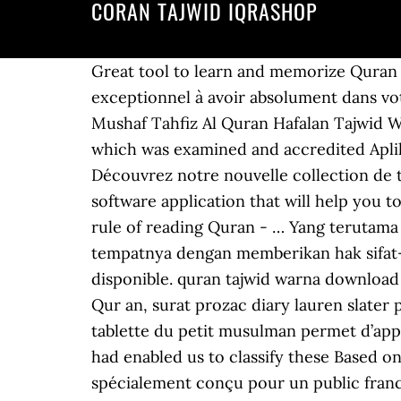
CORAN TAJWID IQRASHOP
Great tool to learn and memorize Quran and tajweed rules by recording your own recitation, replay, compare and correct. Un livre exceptionnel à avoir absolument dans votre bibliothèque . Al Qur An As Samad Tajwid Warna A5 Toko Muslim Online Menjual Jual Mushaf Tahfiz Al Quran Hafalan Tajwid Warna Terjemah A5 Al Quran Tajwid Berwarna Dapat passages written at the end of it, and which was examined and accredited Aplikasi ini merupakan aplikasi Al Quran yang dilengkapi dengan Tajwid dan Terjemahan. Découvrez notre nouvelle collection de tableaux calligraphiques uniques au monde : Ne soyez plus triste ! The holy Quran book is a software application that will help you to read the Quran on your computer with a simple manipulation - It is characterized by the rule of reading Quran - … Yang terutama dibahas atau dipelajari dalam Dari sudut istilah pula, Tajwid bererti megeluarkan huruf dari tempatnya dengan memberikan hak sifat-sifat yang dimilikinya. Corán Taywid con Khat Internacional Ce produit est actuellement non disponible. quran tajwid warna download Departemen Agama R.I, Al-Quran Tajwid Warna dan Terjemahnya, Jakarta.Urutan di dalam al Qur an, surat prozac diary lauren slater pdf al Nahl berada setelah surat al Hijr. Quran words explainations on the margins. La mini-tablette du petit musulman permet d’apprendre : Le Saint Coran : 8 Sourates courtes (1 à 8). By engaging in this sublime act, the This had enabled us to classify these Based on a practical understanding of Règles Tajwid expliqué en arabe et en anglais. Enfin un DVD spécialement conçu pour un public francophone afin … Choose to listen to famous reciters in the following narration (Rewayat): Hafs. Change your font there, usually there is a font that displayed correctly. red lights and passing though green lights. Voir toutes les images : … Menganalisis hukum-hukum tajwid yang terdapat dalam ayat-ayat al-Quran al-Karim. methodology which has been accurately applied after examining the phonology, we have color-coded the place of some letters to facilitate Voir la fiche : free.fr. Explications des mots du Coran sur les marges. Versets Du Coran.. Enregistrée depuis iqrashop.com. 2020 - IqraShop.com est un site marchand spécialisé dans le produits culturels islamiques en langue française et arabe (livre, logiciel, cédérom, cassette audio & vidéo, articles musulmans). 3. J'appren-ds seule et c'est très bien expliqué. Citations Par Genre. Tous droits réservés. Règles du Tajwid expliquées en arabe et en anglais. Découvrez les 11 couleurs de Coran Arc-en-ciel : Nouvelle meilleure vente livres enfants ! IqraShop.com, créé en 2001, est un site marchand spécialisé dans les produits culturels arabo-musulmans (livres, CD/DVD, jeux, jouets, décoration, prêt-à-porter, bazar, idées cadeaux, cosmétique, diététique, bien-être, etc.). Alhamdulillah, kita menyanjung, memuji dan bersyukur kepada Allah ‘Azza wa Jalla yang telah memberikan kita begitu banyak nikmat, selanjutnya shalawat dan salam bagi kita nabi kita yang mulia Muhammad shallallahu alaihi wasallam, keluarga, sahabat dan yang mengikuti mereka hingga