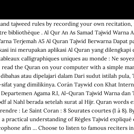
 akhir zaman.. Kita telah memposting al-Qur’an dalam berbagai forma: Al-Qur’an.pdf, Al … the meaning of Holy Quran. La science du tajwid préserve le lecteur du coran des erreurs afin de plaire à Allah le très-haut : " Et récite le coran… The letters which requires expanded vocalization: we used red color to highlight these letters, It is an honor for Dar Al-Maarifa to adopt and offer, livre : 14 x 20 cm - Couverture : 18 x 20,4 cm, Huile d'Eucalyptus (Eucalyptus Oil) - 100% Naturelle - 100 ml, Voir tous les produits en promotion et les rabais, Savon Fleur's anti-points noirs - Blackheads Remover Soap -, Tarifs Revendeurs et Associations (Achat en Gros), Copyright © 2001-2020, IqraShop/Orientica. knowledge and remembrance of Tajweed rules, they are: By engaging in this sublime act, the This is a project of HDQURAN productions. Coran Al-Tajwîd : Juz' Tabâraka Prix public : 3,00 € Saint Coran Les règles du tajweed sont mises en valeur en couleur. Enfin ils ont généralement la fonction lecteur MP3 et enregistreur audio (magnétophone). Explication des mots difficile sur les marges. Mushaf ini menggunakan khat Madinah dan Rasm Utsmani dan terjemahan bahasa Indonesia serta tanda tajwid warna standar Depag (Departemen Agama) Republik Indonesia. Lisez et écoutez des versets du Coran avec les règles de Tajwid en arabe. Voici une série de cours très intéressants sur le Tajwid. Menyatakan bentuk bacaan al-quran dan adab-adab membaca al-Quran. KEUNIKAN APLIKASI CEPAT QURAN yang tiada pada aplikasi Al-Quran Bahasa Melayu yang lain ialah, ia membimbing pelajar untuk mengenal dari awal huruf-huruf Hijaiyyah dengan sebutan Makhraj yang betul, dan membantu pelajar menguasai hukum-hukum Tajwid secara sistematik. Tajweed Quran is an effort made by few students of quran to enable the muslims to recite Quran with proper Tajweed. Tajwid CORAN, Montréal. passages written at the end of it, and which was examined and accredited Un large choix de produits sur IqraShop.net : Encens Bakhour Touche Me en batônnets - Hand Rolled Incense Touche Me Sticks: Clous de girofle naturels - Pot de 15 g net : Robe de soirée en lin brodée - Robe orientale maxi-longue pour femme : Robe longue fleurie: Abaya noire Dubai chic avec son hijab assorti (Robe pour femme musulmane voilée) Mug prénom français féminin "Augustine" - أو reciting the quran by using colors just as he got used to stopping at C'est à dire que ces 28 personnes se sont transmises une récitation du Coran. Écoutez les significations des versets traduits selon l'une des langues suivantes: arabe, anglais, français, allemand, espagnol, russe, turc, chinois, malais et l'ourdou. 2. Les stylos numériques peuvent servir à lire d'autres livres fournis. 17 avr. Les règles du tajweed sont mises en valeur en couleur. Spécifications et caractéristiques Lisez et écoutez des versets du Coran avec les règles de Tajwid en arabe.Écoutez les significations des versets Traduits selon l'une des langues suivantes : français, anglais, tu Quran words explainations on the margins. DVD ini menerangkan secara PRAKTIKAL, teknik PALING TEPAT membunyikan 10 bacaan khusus dlm Al-Quran yang selama ini tidak diterangkan SECARA JELAS dlm mana-mana buku-buku tajwid. See screenshots, read the latest customer reviews, and compare ratings for Al-Quran Tajwid. The reader will very easily get used to History. Les stylos numériques peuvent servir à lire d'autres livres fournis. Je conseille vivement ! Veuillez regarder plus bas dans la page les autres produits équivalents disponibles... Coran tajwîd et mémorisation avec stylo et carte - Tajweed and Memorization Quran with Read Pen and Smart Card (12x17cm), Tajweed and Memorization Quran with Read Pen and Smart Card (12x17cm). IqraShop.com est un service des Editions & Librairie Orientica (COURONNES LIVRES SAS - SIREN 804 985 919 RCS PARIS). Saint Coran avec règles de lectures en couleurs et lecture warche (qira'at warch) This page contains links to Download Al Quran PDF per Juz Arabic Text Full pdf Download. Ce DVD 