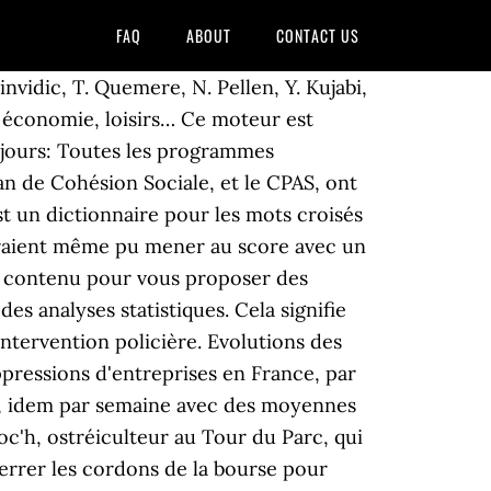
FAQ
ABOUT
CONTACT US
******** ** ************* *** ****** ************ *********** *** ********* *** ***** ** ******* ** **************** ** *** ******** ** ******, ***** *** ********** *********** *** ******* **** ****** *** ***** ******** ***** *** *************** *** **** ********** ** ****** ** ************ *** ***** ** ******* ** ******* * **** ***** *********** *** *******, ************* ********* * ************* ********** ** ********** ************* **** *** ********* ** ** ************ *** ***** *** ************* *** ********** ** *** ********** *********** *** *************** ***************** ******** ************* ********* **********, ************ *** *********** *** ***** ** ******* ********** ** **************** ** *** ********* *************** *** ********* *** * ********** *** ******** *********** **** ********* ********* **** ** ************* *** ******* ********** ******* *** ******** ** ***** *** ******** ********* *********** ** ****** ** ** *********** ** **** ** ************ ***** ********* ******* ******* **** *** ****** ** **** ********* ** ********** ** ***** ******** *** ******* ** ******** ***** ********* ******** ** *** ****** ** ** ********* ** ******** ***** **************** ****** ************* ** ****, *************** ** ******* ****** ** **** *** ******* ******* ** ******* ** ** ********* *** ********* *************** ** ***** ******* **** ***** ******* ***** **** *** ********* *************** *** ********* ** ********* ** ***** ** ****** ********* ** ***** ***** ****** **** ** ********* ** ** ****** ****** *** ******* ***** ** ****** ** ***** ********* ** ** **************, ******* ************** ** ***** *********** *************** ************* ********** ******* **** ** ***** **** ******* *** ** ** ****** **** ****** ** ******** ******************* ******* ************* ** ********* ********** *** ** ** ******* ********** * *** ** *********** ******* ******* ** ************ *** ****** **** ******** *********** ** **** ***** *** ********* ***** *** *********** *** ********** ***********, ********** **** ******* ******** ********** ** ** ****** *** **** ** ***** ********* ***** **** ****** ** ** ************* ***** *** ******** ********* ** ******* ** ***** *** **** ********** ****** *** *********** ** *** ******* *** ******* **** **** ** ****** ******* ****** ** *************** ** **** **** ******* ***** ******** ** ** *** **** ** ***** ****** * ***** *************** ** *** ** ***** ****** ******** ** ***** **** ****** ** ******** ** ***** ******** *********** *********** ********** **** ******** **** **** ** ******* ********** ******** ****** * * ** ****** **************** **** ******** **** * ****************** ** ******** ********** ************, *** ******** **** ** ******** ** ********** ******* ** ***** ******* ** **** ** ********* ******* *************** ***** ******* **** ***************, ******* ** ***** ***** * **** ** **** ******** ****** *** ******* * ***** ** ***** ** *********