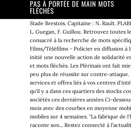
PAS À PORTÉE DE MAIN MOTS
FLÉCHÉS
Stade Brestois. Capitaine : N. Rault. PLABENNEC : H. Minier, T. Guillou, C. Le Roux, N. Sow, J. Pinvidic, T. Quemere, N. Pellen, Y. Kujabi, L. Guegan, F. Guillou. Retrouvez toutes les informations locales : faits divers, politique, sports, économie, loisirs… Ce moteur est consacré à la recherche de mots spécifiquement pour les mots croisés et mots fléchés. Télé 7 jours: Toutes les programmes Films/Téléfilms - Policier en diffusion à la télé sur 15 jours La commune de Frasnes, via son Plan de Cohésion Sociale, et le CPAS, ont initié une nouvelle action de solidarité envers le public en difficulté de l’entité de Frasnes. C'est un dictionnaire pour les mots croisés et mots fléchés. Les Plérinais ont fait mieux que tenir la baraque en première mi-temps, et auraient même pu mener au score avec un peu plus de réussite sur contre-attaque. Notre site utilise des cookies afin de personnaliser le contenu pour vous proposer des services et offres liés à vos centres d'intérêt, gérer les fonctionnalités de notre site et réaliser des analyses statistiques. Cela signifie qu’il y a dans ces quartiers des stocks constitués de feux d’artifice, à portée de main, en cas d’intervention policière. Evolutions des sociétés ces dernières années Ci-dessous, l'évolution par an (depuis 2012) des créations et suppressions d'entreprises en France, par mois avec des courbes en moyenne mobile de 12 mois afin de voir l'évolution et les tendances, idem par semaine avec des moyennes mobiles sur 4 semaines. "La fabrique de l'huître nous emmène à la rencontre d'Alexandre Le Floc'h, ostréiculteur au Tour du Parc, qui raconte son... Restez connecté à l’actualité grâce à nos newsletters, 2022 : le PS contraint de serrer les cordons de la bourse pour mener campagne, « Hercule » au secours d’EDF : des tensions sur la ligne, Dans l’Himalaya, la rupture d’un glacier fait plusieurs morts et de nombreux disparus, Birmanie : des milliers de manifestants à Rangoun malgré la censure et les arrestations, Google cherche à se sevrer des cookies de pistage des utilisateurs, Pierre Coquil, dernier Finistérien survivant de Diên Biên Phu, Points lumineux dans le ciel breton : « Ce ne sont pas des extraterrestres », Yannick Jadot : « En Bretagne, nous devons être aux manettes ». Mini-fléchés Jeux en ligne Jeux-concours Mots fléchés Mots croisés Sudoku Quiz Jeux ... rapide permet de faire environ 7 000 pas, ... la santé de votre coeur en main, éd. Le Vannetais Jean-Baptiste Cautain est graveur d'estampes... et de sons. Inscrivez-vous gratuitement ... Coupe de France : l’exploit était à portée de main … « Ils ont fait un super match malgré le contexte, et c’est tout à leur honneur. Du côté de Gwen Servais et ses joueurs, la joie prédominait forcément, mais le répondant plérinais a également agréablement surpris. Donnez votre avis et commentez cet article, Inscrivez-vous « On a fait preuve de caractère, on peut être fiers de nous », estimaient les Plérinais. Lisez Le Figaro Magazine en version numérique. Quelques faibles prÃ©cipitations neigeuses persisteront 