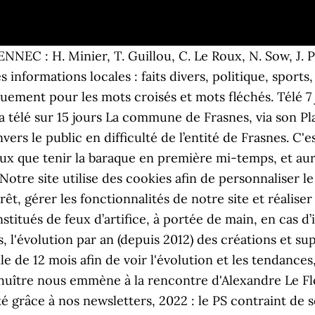
la nuit de lundi Ã mardi mais il ne s'agira que d'un lÃ©ger saupoudrage isolÃ©. Afrik.com, spécialiste de l'Afrique et du Maghreb offre un journal quotidien sur l'actualité, la culture, l'économie, la santé de 56 pays africains Compact et passe-partout, l’aspirateur à main est un véritable compagnon du … Suivez le multiplex du 7e tour de la Coupe de France en Bretagne [Direct], Basket. Quelles alternatives aux chaudières au fioul ? Apprentissage : 495 000 contrats signés dans le privé en 2020 ! ». J’étais cuit », soufflait Christopher Prigent, exténué à l’issue d’une rencontre fructueuse. Il n’y a pas de rapport sexuel est aussi et surtout un film libre, à la fois hilarant et pathétique, triste et embarrassant, totalement dépourvu de jugement ou de théorie vaseuse. Le Sénat, à majorité de droite, a rejeté l’extension de la PMA à toutes les femmes, mardi soir, en deuxième lecture du projet de loi bioéthique. Pour rappel, les Bleus ont renversé la Hongrie en quart de finale après une prolongation haletante (35-32). Sur un match on voulait les faire douter, et c’est ce qu’on a réussi à faire. Contact - Si on refuse de creuser la question de la main invisible qui était à l’oeuvre, ça recommencera», conclut le chef de … Il y a du budget pour crÃ©er vos projets Ã Rumes: le conseil dÃ©bloque 10.000â¬! Lâinformation de qualitÃ© et de proximitÃ© a un prix. ", votre podcast qui passe au crible l'actu du foot local dans le Nord-Finistère, de la Ligue 1 aux divisions régionales en passant par le foot féminin et les jeunes, même en période de confinement ! Charte des mÃ©dias. Protection de la vie privÃ©e - En poursuivant votre navigation, vous acceptez l'utilisation de … Le PCS a acquis 20 ordinateurs portables qui sont en cours de prêt à des étudiants (fin de secondaire et du supérieur) et à des demandeurs d’emploi. gratuitement, Coupe de France. FC Plérin : Pasco (59’), Philippe (64’) ; Plabennec : Quemere (49’), Pellen (55’). Quelles sont les angoisses actuelles ? Au sommaire cette semaine, la quatrième du défaite du Stade Brestois, mais surtout une... Pour la première fois en 2021, le podcast « Passe dé ! Septante-et-un pour cent des Belges se sont déjà sentis victimes de discrimination sur leur lieu de travail, selon les résultats d’une étude du site de recherche d’emploi StepStone menée en novembre dernier auprès de 2.400 employés et publiée lundi. Football. Venez visiter plus de 900 maisons, chalets, condos, terrains et commerces à vendre! Conditions gÃ©nÃ©rales dâutilisation - Le retour des vestiaires était tonitruant pour la formation évoluant en Nationale 2, avec deux buts coup sur coup (49’, 55’). Au programme, une spéciale Coupe de France, avec trois joueurs locaux pour évoquer la reprise de la compétition. Par endroits, 1 Ã 3 cm de neige pourrait s'accumuler. « Il y a eu beaucoup de déchets techniques et un peu de précipitation », relatait le Plabennecois Nicolas Pellen, buteur à la 55’, d’une superbe frappe enroulée en pleine lucarne. www.infodimanche.com est le plus important site immobilier pour consulter toutes les propriétés dans la grande région du KRTB. Vous recherchez une maison à vendre à Rivière-du-Loup, au Témiscouata, dans Les Basques ou au Kamouraska? La rédaction de 20 Minutes n'a pas participé à la réalisation de cet article. Le Télégramme vous propose de découvrir ses deux documentaires consacrés aux huîtres du Morbihan. Consultez en ligne la version PDF du magazine, et retrouvez les anciens numéros parmi nos archives. Le Mat, B. Amorosart è un portale di grafica e litografie originali per le gallerie d’arte. Le Gall, E. Herve, C. Prigent, L. Esnault, W. Duval, A. Offredo, J. Pasco, F. Phillipe, M. Mombris, V. Raoult. Puis : M. Carneiro, F. Diatta Jules, A. Fekir. » revient. Capitaine : S. Coat. Pas encore de compte ? ****** ** ****** ** ** ***** ********** *** *********** ********** **** ********** **** ***** ****** ** *********** ************* ** ********** ** *