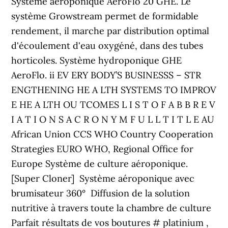
Système aéroponique AeroFlo 20 GHE. Le
système Growstream permet de formidable
rendement, il marche par distribution optimal
d'écoulement d'eau oxygéné, dans des tubes
horticoles. Système hydroponique GHE
AeroFlo. ii EV ERY BODY’S BUSINESSS – STR
ENGTHENING HE A LTH SYSTEMS TO IMPROV
E HE A LTH OU TCOMES L I S T O F A B B R E V
I A T I O N S A C R O N Y M F U L L T I T L E AU
African Union CCS WHO Country Cooperation
Strategies EURO WHO, Regional Office for
Europe Système de culture aéroponique.
[Super Cloner] ️ Système aéroponique avec
brumisateur 360° ️ Diffusion de la solution
nutritive à travers toute la chambre de culture ️
Parfait résultats de vos boutures # platinium ,