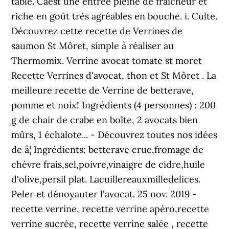
table. Câest une entrée pleine de fraicheur et
riche en goût très agréables en bouche. i. Culte.
Découvrez cette recette de Verrines de
saumon St Môret, simple à réaliser au
Thermomix. Verrine avocat tomate st moret
Recette Verrines d'avocat, thon et St Môret . La
meilleure recette de Verrine de betterave,
pomme et noix! Ingrédients (4 personnes) : 200
g de chair de crabe en boîte, 2 avocats bien
mûrs, 1 échalote... - Découvrez toutes nos idées
de â¦ Ingrédients: betterave crue,fromage de
chèvre frais,sel,poivre,vinaigre de cidre,huile
d'olive,persil plat. Lacuillereauxmilledelices.
Peler et dénoyauter l'avocat. 25 nov. 2019 -
recette verrine, recette verrine apéro,recette
verrine sucrée, recette verrine salée , recette