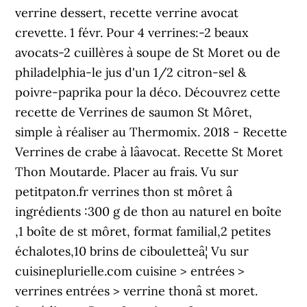
verrine dessert, recette verrine avocat
crevette. 1 févr. Pour 4 verrines:-2 beaux
avocats-2 cuillères à soupe de St Moret ou de
philadelphia-le jus d'un 1/2 citron-sel &
poivre-paprika pour la déco. Découvrez cette
recette de Verrines de saumon St Môret,
simple à réaliser au Thermomix. 2018 - Recette
Verrines de crabe à lâavocat. Recette St Moret
Thon Moutarde. Placer au frais. Vu sur
petitpaton.fr verrines thon st môret â
ingrédients :300 g de thon au naturel en boîte
,1 boîte de st môret, format familial,2 petites
échalotes,10 brins de cibouletteâ¦ Vu sur
cuisineplurielle.com cuisine > entrées >
verrines entrées > verrine thonâ st moret.