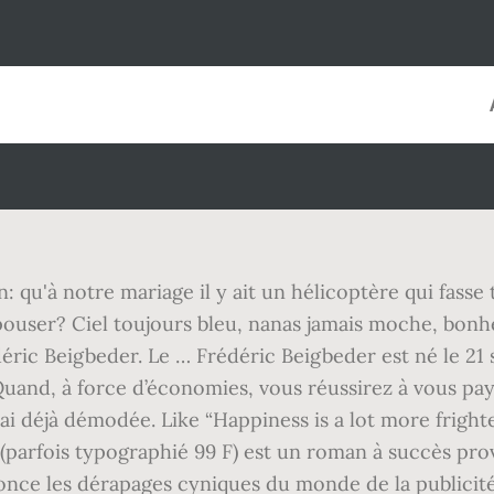
ion: qu'à notre mariage il y ait un hélicoptère qui fas
ouser? Ciel toujours bleu, nanas jamais moche, bonh
éric Beigbeder. Le … Frédéric Beigbeder est né le 21
nd, à force d’économies, vous réussirez à vous payer 
ai déjà démodée. Like “Happiness is a lot more fright
 (parfois typographié 99 F) est un roman à succès pr
once les dérapages cyniques du monde de la publicité