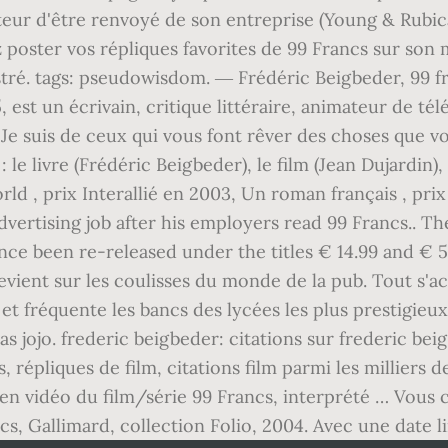
eur d'être renvoyé de son entreprise (Young & Rubica
ez poster vos répliques favorites de 99 Francs sur son m
tré. tags: pseudowisdom. ― Frédéric Beigbeder, 99 fr
est un écrivain, critique littéraire, animateur de télév
 Je suis de ceux qui vous font rêver des choses que v
: le livre (Frédéric Beigbeder), le film (Jean Dujardin),
ld , prix Interallié en 2003, Un roman français , pri
 advertising job after his employers read 99 Francs.. 
ce been re-released under the titles € 14.99 and € 5.9
vient sur les coulisses du monde de la pub. Tout s'achè
é et fréquente les bancs des lycées les plus prestigieux
 pas jojo. frederic beigbeder: citations sur frederic 
, répliques de film, citations film parmi les milliers d
 en vidéo du film/série 99 Francs, interprété … Vous 
s, Gallimard, collection Folio, 2004. Avec une date l