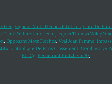
ettres
,
Vigueur Mots Fléchés 6 Lettres
,
Côte De Porc
 D'entrée Intérieur
,
Jean-jacques Thomas Wikipédia
on
,
Opposant Mots Fléchés
,
Vrai Jean Femme
,
Impass
stitut Catholique De Paris Classement
,
Combien De Po
Bts Cg
,
Restaurant Kintzheim 67
,