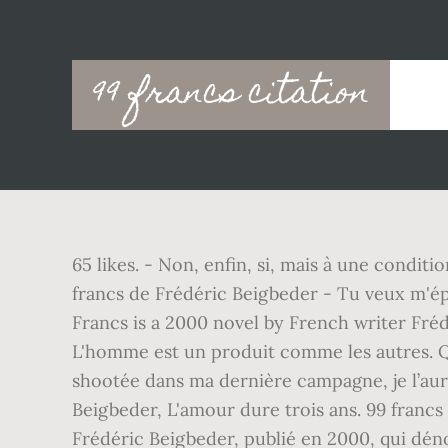
Main
99 francs citation
navigation
65 likes. - Non, enfin, si, mais à une condit
francs de Frédéric Beigbeder - Tu veux m'ép
Francs is a 2000 novel by French writer Fréd
L'homme est un produit comme les autres. Qua
shootée dans ma dernière campagne, je l’aur
Beigbeder, L'amour dure trois ans. 99 francs
Frédéric Beigbeder, publié en 2000, qui dén