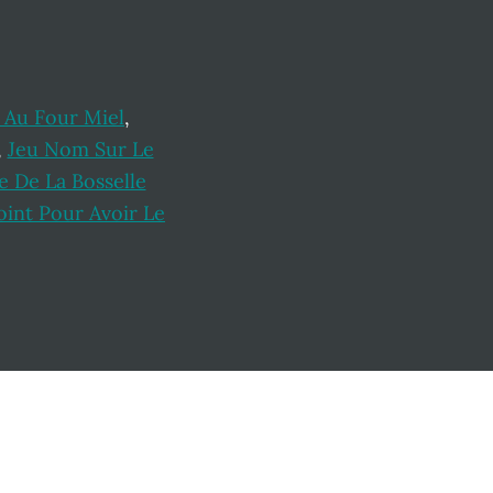
 Au Four Miel
,
,
Jeu Nom Sur Le
e De La Bosselle
int Pour Avoir Le