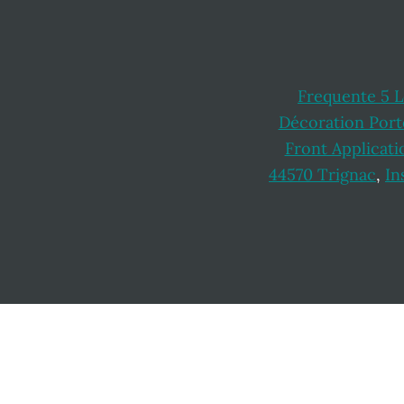
Frequente 5 L
Décoration Porte
Front Applicati
44570 Trignac
,
In
Footer