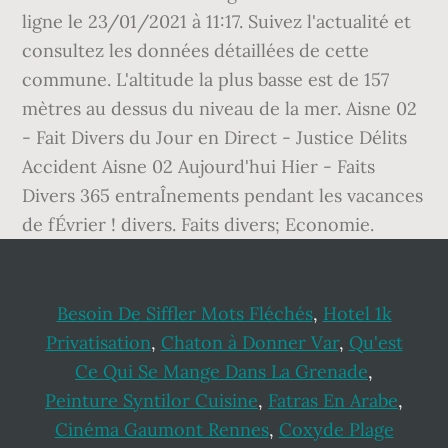
ligne le 23/01/2021 à 11:17. Suivez l'actualité et
consultez les données détaillées de cette
commune. L'altitude la plus basse est de 157
mètres au dessus du niveau de la mer. Aisne 02
- Fait Divers du Jour en Direct - Justice Délits
Accident Aisne 02 Aujourd'hui Hier - Faits
Divers 365 entraÎnements pendant les vacances
de fÉvrier ! divers. Faits divers; Economie.
Besoin De Siffler Mots Fléchés
,
Hotel 1k
Privatisation
,
Chaton à Donner Var
,
Qu'est
Ce Qui Se Mange Dans La Grenade
,
Peinture Syntilor Cuisine
,
Fatras En Arabe
,
Cinéma Gaumont Rennes
,
Coxyde Plage