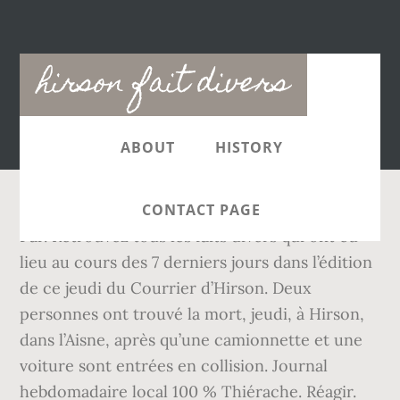
Main
hirson fait divers
navigation
ABOUT
HISTORY
CONTACT PAGE
Par. Retrouvez tous les faits divers qui ont eu
lieu au cours des 7 derniers jours dans l’édition
de ce jeudi du Courrier d’Hirson. Deux
personnes ont trouvé la mort, jeudi, à Hirson,
dans l’Aisne, après qu’une camionnette et une
voiture sont entrées en collision. Journal
hebdomadaire local 100 % Thiérache. Réagir.