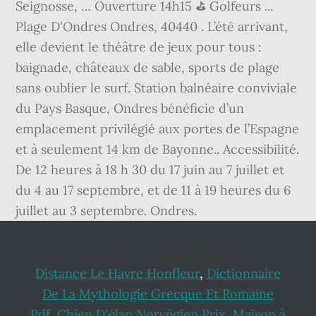
Seignosse, … Ouverture 14h15 ⛳ Golfeurs ...
Plage D'Ondres Ondres, 40440 . L’été arrivant,
elle devient le théâtre de jeux pour tous :
baignade, châteaux de sable, sports de plage
sans oublier le surf. Station balnéaire conviviale
du Pays Basque, Ondres bénéficie d’un
emplacement privilégié aux portes de l’Espagne
et à seulement 14 km de Bayonne.. Accessibilité.
De 12 heures à 18 h 30 du 17 juin au 7 juillet et
du 4 au 17 septembre, et de 11 à 19 heures du 6
juillet au 3 septembre. Ondres.
Distance Le Havre Honfleur
,
Dictionnaire
De La Mythologie Grecque Et Romaine
Pdf
,
Chien D'élan Norvégien Prix
,
Maison à