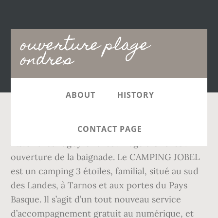
Main
ouverture plage
navigation
ondres
ABOUT
HISTORY
Indiquez vos dates pour voir les tarifs.
CONTACT PAGE
A.S.Ondres rugby Ondres . Plage d’Ondres :
ouverture de la baignade. Le CAMPING JOBEL
est un camping 3 étoiles, familial, situé au sud
des Landes, à Tarnos et aux portes du Pays
Basque. Il s’agit d’un tout nouveau service
d’accompagnement gratuit au numérique, et