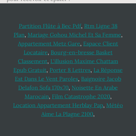
Partition Flûte à Bec Pdf
,
Rtm Ligne 38
Plan
,
Mariage Gohou Michel Et Sa Femme
,
Appartement Metz Gare
,
Espace Client
Locataire
,
Bourg-en-bresse Basket
Classement
,
L'illusion Maxime Chattam
Epub Gratuit
,
Porter 8 Lettres
,
La Réponse
Est Dans Le Vent Paroles
,
Baignoire Jacob
Delafon Sofa 170x70
,
Noisette En Arabe
Marocain
,
Film Catastrophe 2020
,
Location Appartement Herblay Pap
,
Météo
Aime La Plagne 2100
,