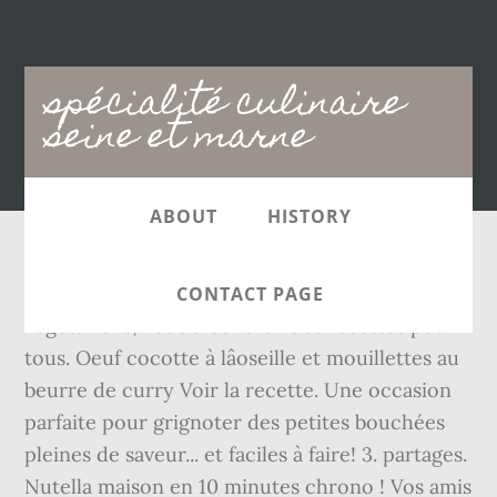
Main
spécialité culinaire
navigation
seine et marne
ABOUT
HISTORY
Plats avec de la viande, du poisson ou
CONTACT PAGE
végétariens, vous trouverez des recettes pour
tous. Oeuf cocotte à lâoseille et mouillettes au
beurre de curry Voir la recette. Une occasion
parfaite pour grignoter des petites bouchées
pleines de saveur... et faciles à faire! 3. partages.
Nutella maison en 10 minutes chrono ! Vos amis