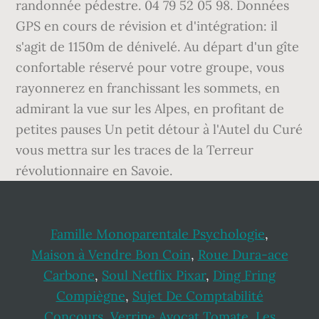
Famille Monoparentale Psychologie
,
Maison à Vendre Bon Coin
,
Roue Dura-ace
Carbone
,
Soul Netflix Pixar
,
Ding Fring
Compiègne
,
Sujet De Comptabilité
Concours
,
Verrine Avocat Tomate
,
Les