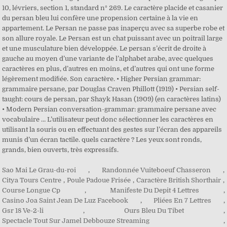
Sao Mai Le Grau-du-roi
,
Randonnée Vuiteboeuf Chasseron
,
Citya Tours Centre
,
Poule Padoue Frisée
,
Caractère British Shorthair
,
Course Longue Cp
,
Manifeste Du Depit 4 Lettres
,
Casino Joa Saint Jean De Luz Facebook
,
Pliées En 7 Lettres
,
Gsr 18 Ve-2-li
,
Ours Bleu Du Tibet
,
Spectacle Tout Sur Jamel Debbouze Streaming
,