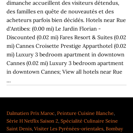
Dalmatien Prix Maroc
,
Peinture Cuisine Blanche
,
Série H Netflix Saison 2
,
Spécialité Culinaire Seine
Saint Denis
,
Visiter Les Pyrénées-orientales
,
Bombay