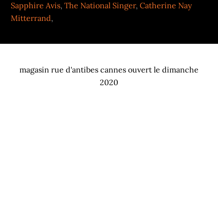
Sapphire Avis
,
The National Singer
,
Catherine Nay
Mitterrand
,
magasin rue d'antibes cannes ouvert le dimanche
2020